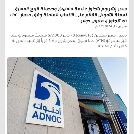
سعر إيثيريوم يتجاوز علامة 4,000$، وحصيلة البيع المسبق
لعملة التمويل القائم على الألعاب العاملة وفق معيار ERC-
20 تتجاوز 4 مليون دولار
مارس 13, 2024
3:11 م
تخطّى سعر بيتكوين (Bitcoin-BTC) حاجز 72,000$ مسجلاً مستوياتٍ عليا
غيرَ مسبوقةٍ (ATH)، كما سجلّ سعر إيثيريوم أداءً قوياً إثرَ تحليه بالمرونة
خلال الأيام القليلة