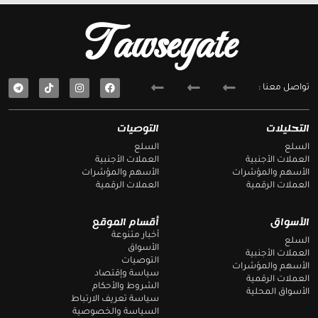
Tawseyate
T
F
تواصل معنا :
e
a
l
c
e
e
g
b
التحليلات
التوصيات
r
o
a
o
السلع
السلع
m
k
العملات الأجنبية
العملات الأجنبية
الأسهم والمؤشرات
الأسهم والمؤشرات
العملات الرقمية
العملات الرقمية
الأسواق
أقسام الموقع
أخبار متنوعة
السلع
الأسواق
العملات الأجنبية
التوصيات
الأسهم والمؤشرات
سياسة وإقتصاد
العملات الرقمية
الشروط والأحكام
الأسواق المحلية
سياسة تعريف الارتباط
السياسة والخصوصية