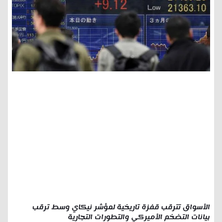
الأسواق تترقب قفزة تاريخية لمؤشر نيكاي وسط ترقب
بيانات التضخم الأميركي والتطورات التجارية