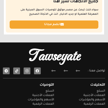
جميع الاتجهات تشير هنا
سواء كنت تبحث عن مصدر موثوق لتوصيات السوق المبنية على
المعرفة العلمية او جديد الاخبار. انت في الاتجاة الصحيح
انضم مجانا
Tawseyate
T
F
تواصل معنا :
e
a
l
c
e
e
g
b
التحليلات
التوصيات
r
o
a
o
السلع
السلع
m
k
العملات الأجنبية
العملات الأجنبية
الأسهم والمؤشرات
الأسهم والمؤشرات
العملات الرقمية
العملات الرقمية