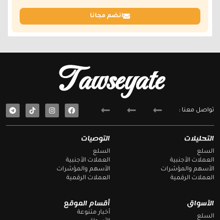
انضم مجانا
Tawseyate
T
F
تواصل معنا :
e
a
l
c
e
e
g
b
التحليلات
التوصيات
r
o
a
o
السلع
السلع
m
k
العملات الأجنبية
العملات الأجنبية
الأسهم والمؤشرات
الأسهم والمؤشرات
العملات الرقمية
العملات الرقمية
الأسواق
أقسام الموقع
أخبار متنوعة
السلع