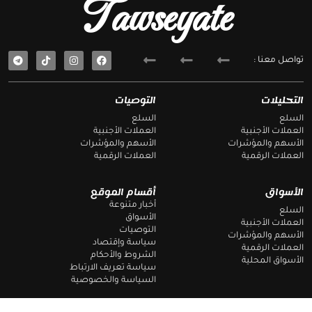
Tawseyate
T
F
تواصل معنا :
e
a
l
c
e
e
g
b
التحليلات
التوصيات
r
o
a
o
السلع
السلع
m
k
العملات الأجنبية
العملات الأجنبية
الأسهم والمؤشرات
الأسهم والمؤشرات
العملات الرقمية
العملات الرقمية
الأسواق
أقسام الموقع
أخبار متنوعة
السلع
الأسواق
العملات الأجنبية
التوصيات
الأسهم والمؤشرات
سياسة وإقتصاد
العملات الرقمية
الشروط والأحكام
الأسواق المحلية
سياسة تعريف الارتباط
السياسة والخصوصية