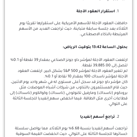
استقرار العقود الآجلة
حافظت العقود الآجلة للأسهم الأمريكية على استقرارها تقريبًا يوم
الثلاثاء بعد جلسة سابقة متباينة، حيث تراجعت العديد من الأسهم
المرتبطة بالذكاء الاصطناعي.
بحلول الساعة 13:42 بتوقيت الرياض:
ارتفعت العقود الآجلة لمؤشر داو جونز الصناعي بمقدار 39 نقطة أو 0.1%
لتصل إلى 39,885.00 نقطة.
لم تتغير العقود الآجلة لمؤشر S&P 500 بشكل كبير. ارتفعت العقود
الآجلة لمؤشر ناسداك 100 بمقدار 10 نقاط أو 0.1%.
كان مؤشر داو جونز قد سجل أعلى مستوى له في شهر واحد يوم الاثنين،
حيث قام المستثمرون بالتناوب من شركات أشباه الموصلات مثل
برودكوم (ناسداك) ومارفيل تكنولوجي (ناسداك) وكوالكوم (ناسداك) إلى
قطاعات أخرى مثل الطاقة. فيما انخفض سهم إنفيديا للجلسة الثالثة
على التوالي.
تراجع أسهم إنفيديا
تراجعت أسهم إنفيديا بنسبة 6.68% يوم الثلاثاء، مما يواصل سلسلة
خسائرها للجلسة الثالثة على التوالي، حيث انخفضت القيمة السوقية