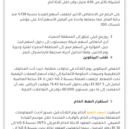
للشركة بأكثر من 430 مليار دولار خلال ثلاثة أيام.
على الرغم من الانخفاض الأخير، ارتفعت أسهم إنفيديا بنسبة 138% منذ
بداية العام، مما يجعلها واحدة من أفضل الأسهم أداءً على مؤشر
ناسداك 100.
رورينج كيتي تنزلق إلى المنطقة الحمراء
أدى انخفاض أسهم شركة جيمستوب إلى دخول أسهم كيث
جيل، المؤثرة في أسهم ميم، إلى المنطقة الحمراء لفترة وجيزة
يوم الاثنين، وفقًا لتحليل أجرته صحيفة فاينانشيال تايمز.
تقلب البيتكوين
انخفض البيتكوين يوم الثلاثاء في تداولات متقلبة، حيث أدت المخاوف
التنظيمية ومبيعات الحكومة الألمانية إلى إبقاء أسعار العملات الرقمية
تحت الضغط. ارتفعت العملة بنسبة 0.2% خلال الـ 24 ساعة الماضية
لتصل إلى 61,307.5 دولار بحلول الساعة 13:42 بتوقيت الرياض، بعد أن
انخفضت إلى ما دون مستوى 60,000 دولار في التعاملات الليلية.
استقرار النفط الخام
استقرت
الخام يوم الثلاثاء قبل صدور أحدث المعلومات
أسعار النفط
المتعلقة بمخزونات الخام بالولايات المتحدة خلال موسم القيادة
الصيفي. انخفضت العقود الآجلة للخام الأمريكي (WTI) بنسبة 0.6% إلى
81.10 دولار للبرميل، بينما انخفضت العقود لخام برنت بنسبة 0.6% إلى