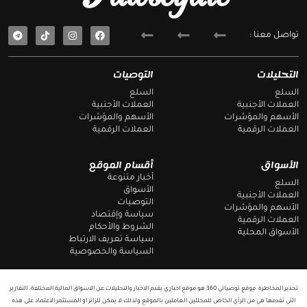
T
F
تواصل معنا :
e
a
l
c
e
e
g
b
التحليلات
التوصيات
r
o
a
o
السلع
السلع
m
k
العملات الأجنبية
العملات الأجنبية
الأسهم والمؤشرات
الأسهم والمؤشرات
العملات الرقمية
العملات الرقمية
الأسواق
أقسام الموقع
أخبار متنوعة
السلع
الأسواق
العملات الأجنبية
التوصيات
الأسهم والمؤشرات
سياسة وإقتصاد
العملات الرقمية
الشروط والأحكام
الأسواق المحلية
سياسة تعريف الارتباط
السياسة والخصوصية
تحذير المخاطرة: موقع توصياتي 360 هو موقع اخباري يقدم الاخبار والتحليلات عن الاسواق المالية المختلفة. التقارير
التي نقدمها هي من الرأي الخاص للمحللين العاملين بالموقع ولذلك لا يمكن للزائر او المستثمر الاعتماد على هذه