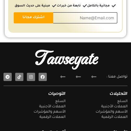
مجانية بالكامل
نابعة من خبرات
مبنية على حديث السوق
Tawseyate
T
F
تواصل معنا :
e
a
l
c
e
e
g
b
التحليلات
التوصيات
r
o
a
o
السلع
السلع
m
k
العملات الأجنبية
العملات الأجنبية
الأسهم والمؤشرات
الأسهم والمؤشرات
العملات الرقمية
العملات الرقمية