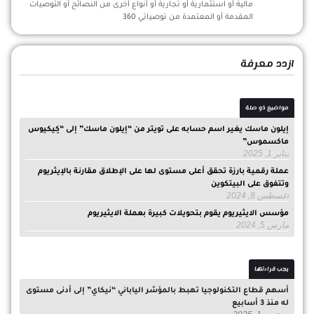
مالية أو استثمارية أو تجارية أو أنواع أخرى من النصائح أو التوصيات
المقدمة أو المعتمدة من توصياتي 360
ازدد معرفة
مواضيع ذو صلة
إيلون ماسك يغير اسم حسابه على تويتر من “إيلون ماسك” إلى “كِيكيوس
ماكسموس”
يناير 1, 2025
عملة رقمية بارزة تحقق أعلى مستوى لها على الإطلاق مقارنة بالإيثريوم
وتتفوق على البيتكوين
أغسطس 8, 2024
مؤسس الايثيريوم يقوم بتحويلات كبيرة بعملة الايثيريوم
مارس 5, 2024
يجب قراءتها
أسهم قطاع التكنولوجيا تهبط بالمؤشر الياباني “نيكاي” إلى أدنى مستوى
له منذ 3 أسابيع