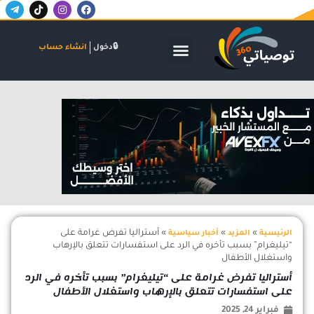
T
T
I
F
خطي
e
i
n
a
لى
l
k
s
c
لمحتوى
e
t
t
e
g
o
a
b
الأسواق المالية
البنوك والاستثمار
الشركات والاكتتابات
دخول
انشاء حساب
r
k
g
o
a
r
o
m
a
k
-
m
اعلان
p
l
a
n
e
»
»
»
أستراليا تفرض غرامة على
الرئيسية
المزيد
أخبار سياسية
“تيليغرام” بسبب تأخره في الرد على استفسارات تتعلق بالإرهاب
واستغلال الأطفال
أستراليا تفرض غرامة على “تيليغرام” بسبب تأخره في الرد
على استفسارات تتعلق بالإرهاب واستغلال الأطفال
فبراير 24, 2025