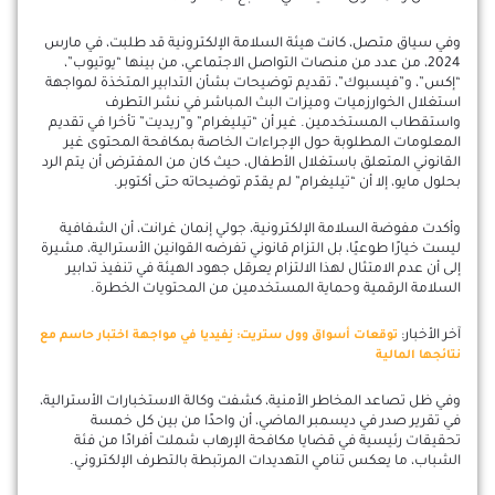
وفي سياق متصل، كانت هيئة السلامة الإلكترونية قد طلبت، في مارس
2024، من عدد من منصات التواصل الاجتماعي، من بينها “يوتيوب”،
“إكس”، و”فيسبوك”، تقديم توضيحات بشأن التدابير المتخذة لمواجهة
استغلال الخوارزميات وميزات البث المباشر في نشر التطرف
واستقطاب المستخدمين. غير أن “تيليغرام” و”ريديت” تأخرا في تقديم
المعلومات المطلوبة حول الإجراءات الخاصة بمكافحة المحتوى غير
القانوني المتعلق باستغلال الأطفال، حيث كان من المفترض أن يتم الرد
بحلول مايو، إلا أن “تيليغرام” لم يقدّم توضيحاته حتى أكتوبر.
وأكدت مفوضة السلامة الإلكترونية، جولي إنمان غرانت، أن الشفافية
ليست خيارًا طوعيًا، بل التزام قانوني تفرضه القوانين الأسترالية، مشيرة
إلى أن عدم الامتثال لهذا الالتزام يعرقل جهود الهيئة في تنفيذ تدابير
السلامة الرقمية وحماية المستخدمين من المحتويات الخطرة.
آخر الأخبار:
توقعات أسواق وول ستريت: نِفيديا في مواجهة اختبار حاسم مع
نتائجها المالية
وفي ظل تصاعد المخاطر الأمنية، كشفت وكالة الاستخبارات الأسترالية،
في تقرير صدر في ديسمبر الماضي، أن واحدًا من بين كل خمسة
تحقيقات رئيسية في قضايا مكافحة الإرهاب شملت أفرادًا من فئة
الشباب، ما يعكس تنامي التهديدات المرتبطة بالتطرف الإلكتروني.