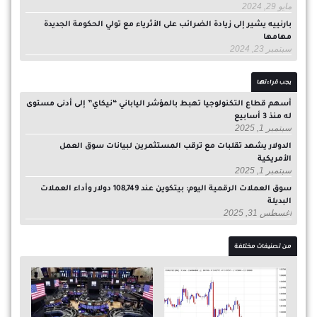
مايو 29, 2024
بارنييه يشير إلى زيادة الضرائب على الأثرياء مع تولي الحكومة الجديدة
مهامها
سبتمبر 23, 2024
يجب قراءتها
أسهم قطاع التكنولوجيا تهبط بالمؤشر الياباني “نيكاي” إلى أدنى مستوى
له منذ 3 أسابيع
سبتمبر 1, 2025
الدولار يشهد تقلبات مع ترقب المستثمرين لبيانات سوق العمل
الأمريكية
سبتمبر 1, 2025
سوق العملات الرقمية اليوم: بيتكوين عند 108,749 دولار وأداء العملات
البديلة
أغسطس 31, 2025
من تصنيفات مختلفة