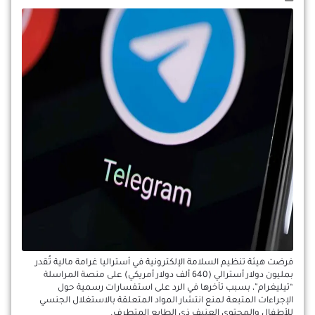
فرضت هيئة تنظيم السلامة الإلكترونية في أستراليا غرامة مالية تُقدر
بمليون دولار أسترالي (640 ألف دولار أمريكي) على منصة المراسلة
“تيليغرام”، بسبب تأخرها في الرد على استفسارات رسمية حول
الإجراءات المتبعة لمنع انتشار المواد المتعلقة بالاستغلال الجنسي
للأطفال والمحتوى العنيف ذي الطابع المتطرف.