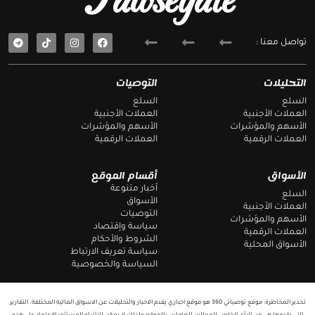
Tawseyate
T
F
تواصل معنا :
e
a
l
c
e
e
g
b
التحليلات
التوصيات
r
o
a
o
السلع
السلع
m
k
العملات الأجنبية
العملات الأجنبية
الأسهم والمؤشرات
الأسهم والمؤشرات
العملات الرقمية
العملات الرقمية
الأسواق
أقسام الموقع
أخبار متنوعة
السلع
الأسواق
العملات الأجنبية
التوصيات
الأسهم والمؤشرات
سياسة وإقتصاد
العملات الرقمية
الشروط والأحكام
الأسواق المحلية
سياسة تعريف الارتباط
السياسة والخصوصية
تحذير المخاطرة: موقع توصياتي 360 هو موقع اخباري يقدم الاخبار والتحليلات عن الاسواق المالية المختلفة. التقارير