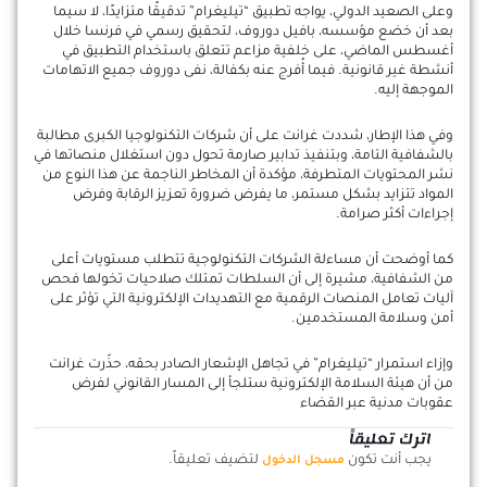
وعلى الصعيد الدولي، يواجه تطبيق “تيليغرام” تدقيقًا متزايدًا، لا سيما
بعد أن خضع مؤسسه، بافيل دوروف، لتحقيق رسمي في فرنسا خلال
أغسطس الماضي، على خلفية مزاعم تتعلق باستخدام التطبيق في
أنشطة غير قانونية. فيما أُفرج عنه بكفالة، نفى دوروف جميع الاتهامات
الموجهة إليه.
وفي هذا الإطار، شددت غرانت على أن شركات التكنولوجيا الكبرى مطالبة
بالشفافية التامة، وبتنفيذ تدابير صارمة تحول دون استغلال منصاتها في
نشر المحتويات المتطرفة، مؤكدة أن المخاطر الناجمة عن هذا النوع من
المواد تتزايد بشكل مستمر، ما يفرض ضرورة تعزيز الرقابة وفرض
إجراءات أكثر صرامة.
كما أوضحت أن مساءلة الشركات التكنولوجية تتطلب مستويات أعلى
من الشفافية، مشيرة إلى أن السلطات تمتلك صلاحيات تخولها فحص
آليات تعامل المنصات الرقمية مع التهديدات الإلكترونية التي تؤثر على
أمن وسلامة المستخدمين.
وإزاء استمرار “تيليغرام” في تجاهل الإشعار الصادر بحقه، حذّرت غرانت
من أن هيئة السلامة الإلكترونية ستلجأ إلى المسار القانوني لفرض
عقوبات مدنية عبر القضاء
اترك تعليقاً
يجب أنت تكون
لتضيف تعليقاً.
مسجل الدخول