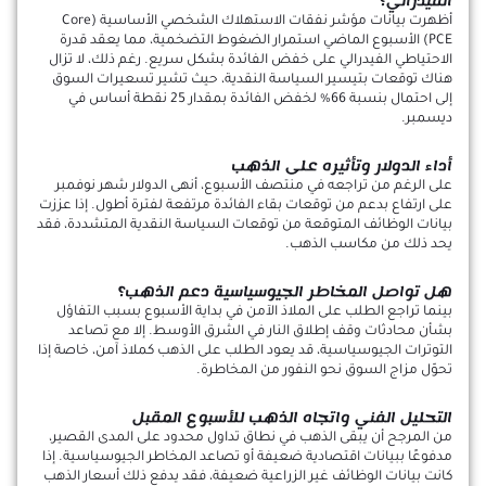
الفيدرالي؟
أظهرت بيانات مؤشر نفقات الاستهلاك الشخصي الأساسية (Core
PCE) الأسبوع الماضي استمرار الضغوط التضخمية، مما يعقد قدرة
الاحتياطي الفيدرالي على خفض الفائدة بشكل سريع. رغم ذلك، لا تزال
هناك توقعات بتيسير السياسة النقدية، حيث تشير تسعيرات السوق
إلى احتمال بنسبة 66% لخفض الفائدة بمقدار 25 نقطة أساس في
ديسمبر.
أداء الدولار وتأثيره على الذهب
على الرغم من تراجعه في منتصف الأسبوع، أنهى الدولار شهر نوفمبر
على ارتفاع بدعم من توقعات بقاء الفائدة مرتفعة لفترة أطول. إذا عززت
بيانات الوظائف المتوقعة من توقعات السياسة النقدية المتشددة، فقد
يحد ذلك من مكاسب الذهب.
هل تواصل المخاطر الجيوسياسية دعم الذهب؟
بينما تراجع الطلب على الملاذ الآمن في بداية الأسبوع بسبب التفاؤل
بشأن محادثات وقف إطلاق النار في الشرق الأوسط. إلا مع تصاعد
التوترات الجيوسياسية، قد يعود الطلب على الذهب كملاذ آمن، خاصة إذا
تحوّل مزاج السوق نحو النفور من المخاطرة.
التحليل الفني واتجاه الذهب للأسبوع المقبل
من المرجح أن يبقى الذهب في نطاق تداول محدود على المدى القصير،
مدفوعًا ببيانات اقتصادية ضعيفة أو تصاعد المخاطر الجيوسياسية. إذا
كانت بيانات الوظائف غير الزراعية ضعيفة، فقد يدفع ذلك أسعار الذهب