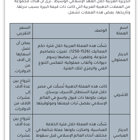
الجزيرة العربية خلال العهد الإسلامي الوسيط ، نرى أن هناك مجموعة
من العملات الذهبية العربية التي كانت ذات قيمة كبيرة بسبب ندرتها،
وتاريخها، بعض هذه العملات تشمل:
اسم
السعر
الوصف
العملة
التقريبي
يمكن أن
سُكّت هذه العملة العربية خلال فترة حكم
تصل
المماليك (1526-1250). تميزت بتصاميم
الدينار
أسعارها
متنوعة، وظهرت على بعضها رسوم
المملوكي
إلى آلاف
حيوانات وألقاب مملوكية؛ لتعكس التنوع
من
الفني والرمزي لتلك الفترة.
الدولارات.
تترواح بين
كانت هذه العملة الذهبية تُسكّت في مصر
عدة آلاف
خلال فترة السلطان الأسرف برسباي.
إلى
الأشرفي
عرفت بكونها ذات قبول واسع في العالم
عشرات
الإسلامي بفضل ثبات قيمتها وموثوقيتها.
الآلاف من
الدولارات.
تترواح بين
سُكّت هذه العملة خلال فترة الخلافة
عدة آلاف
الدينار
العباسية، وامتازت بكونها عملة شائعة في
إلى
العباسي
مختلف أنحاء العالم الإسلامي قبل سقوط
عشرات