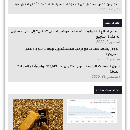
إيتمار بن غفير يستقيل من الحكومة الإسرائيلية احتجاجاً على اتفاق غزة
يناير 19, 2025
يجب قراءتها
أسهم قطاع التكنولوجيا تهبط بالمؤشر الياباني “نيكاي” إلى أدنى مستوى
له منذ 3 أسابيع
سبتمبر 1, 2025
الدولار يشهد تقلبات مع ترقب المستثمرين لبيانات سوق العمل
الأمريكية
سبتمبر 1, 2025
سوق العملات الرقمية اليوم: بيتكوين عند 108,749 دولار وأداء العملات
البديلة
أغسطس 31, 2025
من تصنيفات مختلفة