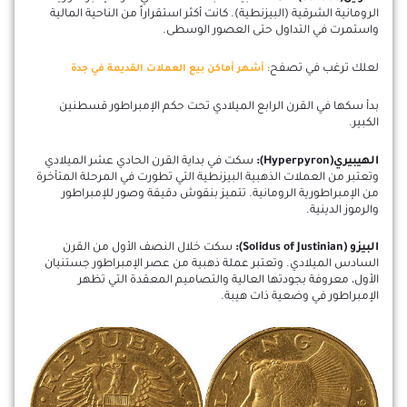
الرومانية الشرقية (البيزنطية). كانت أكثر استقراراً من الناحية المالية
واستمرت في التداول حتى العصور الوسطى.
لعلك ترغب في تصفح:
أشهر أماكن بيع العملات القديمة في جدة
بدأ سكها في القرن الرابع الميلادي تحت حكم الإمبراطور قسطنين
الكبير.
الهيبيري(Hyperpyron):
سكت في بداية القرن الحادي عشر الميلادي
وتعتبر من العملات الذهبية البيزنطية التي تطورت في المرحلة المتأخرة
من الإمبراطورية الرومانية. تتميز بنقوش دقيقة وصور للإمبراطور
والرموز الدينية.
البيزو (Solidus of Justinian):
سكت خلال النصف الأول من القرن
السادس الميلادي. وتعتبر عملة ذهبية من عصر الإمبراطور جستنيان
الأول، معروفة بجودتها العالية والتصاميم المعقدة التي تظهر
الإمبراطور في وضعية ذات هيبة.