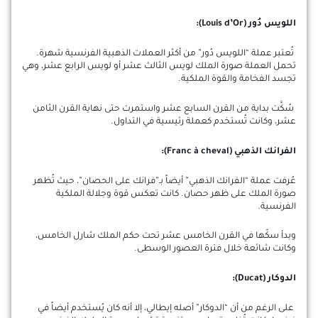
اللويس دُور (Louis d’Or):
تُعتبر عملة “اللويس دُور” من أكثر العملات الذهبية الفرنسية شهرة.
تحمل العملة صورة الملك لويس الثالث عشر أو لويس الرابع عشر، وهي
تجسد الفخامة والقوة الملكية.
سُكَّت بداية من القرن السابع عشر واستمرت حتى نهاية القرن الثامن
عشر، وكانت تُستخدم كعملة رئيسية في التداول.
الفرانك الذهبي (Franc à cheval):
عُرفت عملة “الفرانك الذهبي” أيضاً بـ”فرانك على الحصان”، حيث تُظهر
صورة الملك على ظهر حصان. كانت تعكس قوة وجلالة الملكية
الفرنسية.
وبدأ سكّها في القرن الخامس عشر تحت حكم الملك شارل الخامس،
وكانت شائعة خلال فترة العصور الوسطى.
الدوكار (Ducat):
على الرغم من أن “الدوكار” أصله إيطالي، إلا أنه كان يُستخدم أيضاً في