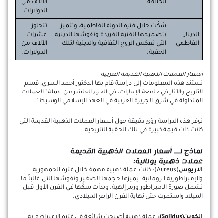
الخلافة.
الآلاف من
الدولارات.
سُكّت خلال فترة الدولة الفاطمية، وتتميز
تتجاوز
الدينار
بتصميمها الفنية الفريدة ونقوشها الدينية
عشرات
الفاطمي
التي تعكس الروح الثقافية والدينية لتلك
الآلاف من
الحقبة.
الدولارات.
أسعار العملات الذهبية القديمة العربية
تستند هذه المعلومات إلى دراسة قام بها الدكتور أحمد السري، قسم
التاريخ والآثار في جامعة الإمارات، في الجزء العاشر من عملة” العملات
المتداولة في شرق الجزيرة العربية في العهد الإسلامي الوسيط”.
توفر هذه الدراسة رؤى دقيقة حول أسعار العملات الذهبية القديمة التي
كانت ذات قيمة كبيرة في تلك الحقبة التاريخية.
نماذج لــ أسعار العملات الذهبية القديمة
عملات ذهبية يونانية:
الآريوس
(Aureus): كانت عملة ذهبية مهمة خلال فترة الجمهورية
والإمبراطورية الرومانية. يميزها حجمها الصغير ونقوشها التي غالباً ما
تشمل صورة الإمبراطور ورمز إلهية. وبدأت سكّها في القرن الأول قبل
الميلاد واستمرت حتى نهاية القرن الرابع الميلادي.
الكوين(Solidus):
عملة ذهبية أصبحت شائعة في فترة الإمبراطورية