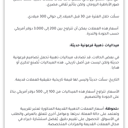
صور الأباطرة الرومان، ولكن بتأثير ثقافي مصري.
سكّت خلال الفترة من 30 قبل الميلاد إلى حوالي 300 ميلادي.
أسعار هذه العملات يمكن أن تتراوح بين 200 إلى 3,000 دولار أمريكي
حسب الجودة والندرة.
ميداليات ذهبية فرعونية حديثة:
في بعض الحالات، قد تصادف ميداليات ذهبية تحمل تصاميم فرعونية
حديثة ولكن ليست من أصل تاريخي. هذه الميداليات تُصَنع لذكرى أو
هدايا.
التاريخ: سكّت حديثاً وليس لها قيمة تاريخية حقيقية كعملات قديمة.
الأسعار: تتراوح أسعار هذه الميداليات من 100 إلى 500 دولار أمريكي بناءً
على الجودة والتصميم.
م
لحوظة:
أسعار العملات الذهبية القديمة المذكورة تعتبر تقريبية
وتعتمد على حالة العملة، ندرتها، وعوامل أخرى تتعلق بالعرض والطلب
في الأسواق. للحصول على تقييم دقيق، يُفضل استشارة خبراء في
مجال العملات القديمة والمزادات المتخصصة.