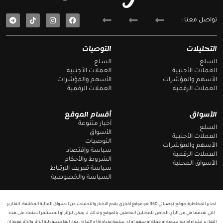
T
F
تواصل معنا :
e
a
l
c
e
e
g
b
التحليلات
التوصيات
r
o
a
o
السلع
السلع
m
k
العملات الأجنبية
العملات الأجنبية
الأسهم والمؤشرات
الأسهم والمؤشرات
العملات الرقمية
العملات الرقمية
الأسواق
أقسام الموقع
أخبار متنوعة
السلع
الأسواق
العملات الأجنبية
التوصيات
الأسهم والمؤشرات
سياسة وإقتصاد
العملات الرقمية
الشروط والأحكام
الأسواق المحلية
سياسة تعريف الارتباط
السياسة والخصوصية
تحذير المخاطرة: موقع توصياتي 360 هو موقع اخباري يقدم الاخبار والتحليلات عن الاسواق المالية المختلفة. التقارير
التي نقدمها هي من الرأي الخاص للمحللين العاملين بالموقع ولذلك لا يمكن للزائر او المستثمر الاعتماد على هذه
التقارير لشراء ام بيع سلعة او عملة او سهم او اي سلعة متداولة او التداول بها. انها مسؤولية الزائر والزائر فقط ان