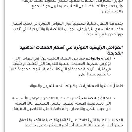
تتباين أسعار هذه العملات الذهبية بشكل ملحوظ حسب ندرتها،
وتاريخها، وحالتها، فضلاً عن الطلب عليها بين هواة الجمع
والمستثمرين.
يقدم هذا المقال تحليلاً تفصيلياً حول العوامل المؤثرة في تحديد أسعار
هذه العملات، مع التركيز على الجوانب الاقتصادية والتاريخية التي تلعب
دوراً محورياً في تقييمها.
العوامل الرئيسية المؤثرة في أسعار العملات الذهبية
القديمة
الندرة والتوافر:
تعد ندرة العملة الذهبية من أهم العوامل التي
تؤثر في سعرها. العملات الذهبية القديمة التي نُقشت أو شُكّت
في فترات تاريخية محددة أو التي كانت كمية إنتاجها محدودة غالباً
ما تحقق سعراً أعلى.
كلما زادت ندرة العملة؛ زادت جاذبيتها للمستثمرين والهواة.
الحالة والتصنيف:
يُعتبر تصنيف الحالة من العوامل الأساسية
التي تحدد قيمة العملة الذهبية. يشمل التصنيف حالة العملة
من حيث التآكل، واللمعان، والمحافظة على التفاصيل الدقيقة.
العملات الذهبية التي تحافظ على نقائها وتفاصيلها الأصلية تحقق
سعراً أعلى، إذ تعد حالة العملة أحد أهم المؤشرات على جودتها.