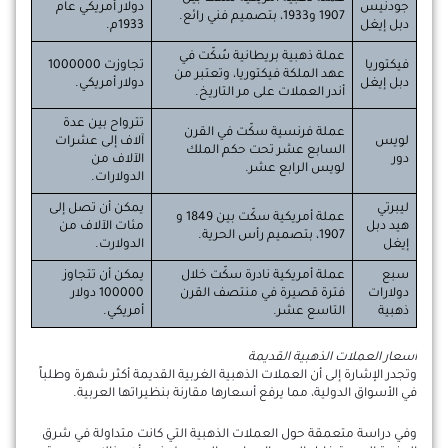
جودنيس
دولار أمريكي عام
1907 و1933، بتصميم فني رائع.
دبل إيغل
1933م.
عملة ذهبية بريطانية سُكّت في
فيكتوريا
تجاوزت 1000000
عهد الملكة فيكتوريا، وتعتبر من
دبل إيغل
دولار أمريكي.
أندر العملات على مر التاريخ.
تترواح بين عدة
عملة فرنسية سكّت في القرن
لويس
آلاف إلى عشرات
السابع عشر تحت حكم الملك
دور
الآلاف من
لويس الرابع عشر.
الدولارات.
ليبرتي
يمكن أن تصل إلى
عملة أمريكية سكّت بين 1849 و
هيد دبل
مئات الآلاف من
1907، بتصميم رأس الحرية.
إيغل
الدولارت.
سبع
عملة أمريكية نادرة سكّت خلال
يمكن أن تتجاوز
دولارات
فترة قصيرة في منتصف القرن
100000 دولار
ذهبية
التاسع عشر.
أمريكي.
أسعار العملات الذهبية القديمة
وتجدر الإشارة إلى أن العملات الذهبية الغربية القديمة أكثر شهرة وطلباً
في الأسواق الدولية، مما يرفع أسعارها مقارنة بنظيراتها العربية.
وفي دراسة متعمقة حول العملات الذهبية التي كانت متداولة في شرق