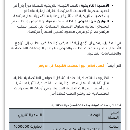
الأهمية التاريخية
: تلعب القيمة التاريخية للعملة دوراً بارزاً في
تحديد سعرها. العملات المرتبطة بفترات زمنية هامة أو
بشخصيات تاريخية ذات تأثير كبير غالباً ما تقدر بأسعار مرتفعة.
التوازن بين العرض والطلب:
تحكم قوانين العرض والطلب في
الأسواق المالية سلوك الأسعار. العملات التي تحظى بطلب
مرتفع مع توفر عرض محدود تسجل أسعاراً مرتفعة.
في المقابل، يمكن أن تؤدي زيادة العرض أو انخفاض الطلب إلى تراجع
الأسعار. تتغير ديناميات الطلب والعرض بناء على التوجهات الاقتصادية
والاهتمامات الثقافية.
اقرأ أيضاً:
أفضل أماكن بيع العملات القديمة في الرياض
الظروف الاقتصادية العامة: تشكل العوامل الاقتصادية الكلية،
مثل تقلبات أسعار الذهب والأزمات الاقتصادية، تأثيراً مباشراً
على أسعار العملات الذهبية القديمة. وفي أوقات الاضطرابات
الاقتصادية، قد يرتفع الذهب كملاذ آمن.
أمثلة على عملات ذهبية قديمة حققت أسعاراً مرتفعة ً للغاية:
اسم
الوصف
السعر التقريبي
العملة
سانت
تجاوزت 1000000
عملة ذهبية أمريكية سكّت بين