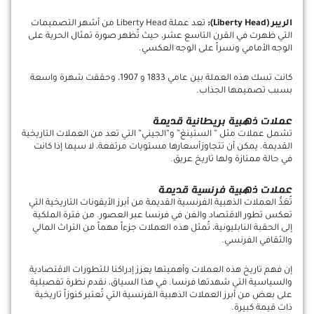
الريبر (Liberty Head):
تعد عملة Liberty Head من أشهر التصميمات
التي ظهرت في القرن التاسع عشر، حيث تُظهر صورة تمثال الحرية على
الوجه الأمامي ونسراً على الوجه العكسي.
كانت تسك هذه العملة بين عامي 1833 و 1907، وحققت شهرة واسعة
بسبب تصميمها الجذاب.
عملات ذهبية بريطانية قديمة
تشمل عملات مثل ” الستينغ” و”الجيني” التي تعد من العملات التاريخية
القديمة. يمكن أن تتجاوزأسعارها مستويات مرتفعة، لا سيما إذا كانت
في حالة ممتازة ولها تاريخ عريق.
عملات ذهبية فرنسية قديمة
تُعَدُّ العملات الذهبية الفرنسية القديمة من أبرز الأيقونات التاريخية التي
تعكس تطور الاقتصاد والفن في فرنسا عبر العصور. من فترة الملكية
إلى الحقبة النابليونية، تُمثل هذه العملات جزءاً مهماً من التراث المالي
والثقافي الفرنسي.
إن فهم تاريخ هذه العملات وأهميتها يعزز إدراكنا للتطورات الاقتصادية
والسياسية التي شهدتها فرنسا. في هذا السياق، نقدم نظرة تفصيلية
على بعض من أبرز العملات الذهبية الفرنسية التي تُعتبر كنوزاً تاريخية
ذات قيمة كبيرة.