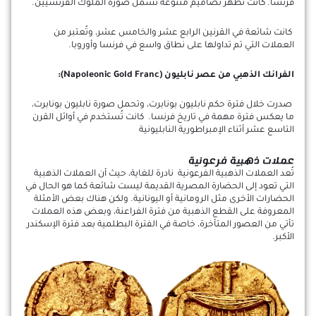
فرنسا. كانت تُظهر تصاميم متنوعة تشمل صورة الملوك الفرنسيين.
كانت شائعة في القرنين الرابع عشر والخامس عشر، وتُعتبر من
العملات التي تم تداولها على نطاق واسع في فرنسا وأوروبا.
الفرانك الذهبي من عصر نابليون (Napoleonic Gold Franc):
صدرت خلال فترة حكم نابليون بونابرت، وتحمل صورة نابليون بونابرت،
ما يعكس فترة مهمة في تاريخ فرنسا. كانت تُستخدم في أوائل القرن
التاسع عشر أثناء الإمبراطورية النابليونية
عملات ذهبية فرعونية
تُعد العملات الذهبية الفرعونية نادرة للغاية، حيث أن العملات الذهبية
التي تعود إلى الحضارة المصرية القديمة ليست شائعة كما هو الحال في
الحضارات الأخرى مثل الرومانية أو اليونانية. ولكن هناك بعض الأمثلة
المعروفة على القطع الذهبية من فترة الفراعنة، وبعض هذه العملات
تأتي من العصور المتأخرة، خاصة في الفترة البطلمية بعد فترة الإسكندر
الأكبر.