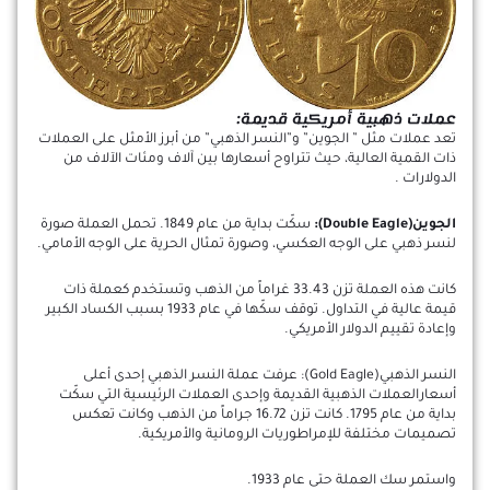
عملات ذهبية أمريكية قديمة:
تعد عملات مثل ” الجوين” و”النسر الذهبي” من أبرز الأمثل على العملات
ذات القمية العالية، حيث تتراوح أسعارها بين آلاف ومئات الآلاف من
الدولارات .
الجوين(Double Eagle):
سكّت بداية من عام 1849. تحمل العملة صورة
لنسر ذهبي على الوجه العكسي، وصورة تمثال الحرية على الوجه الأمامي.
كانت هذه العملة تزن 33.43 غراماً من الذهب وتستخدم كعملة ذات
قيمة عالية في التداول. توقف سكّها في عام 1933 بسبب الكساد الكبير
وإعادة تقييم الدولار الأمريكي.
النسر الذهبي(Gold Eagle): عرفت عملة النسر الذهبي إحدى أعلى
أسعارالعملات الذهبية القديمة وإحدى العملات الرئيسية التي سكّت
بداية من عام 1795. كانت تزن 16.72 جراماً من الذهب وكانت تعكس
تصميمات مختلفة للإمراطوريات الرومانية والأمريكية.
واستمر سك العملة حتى عام 1933.