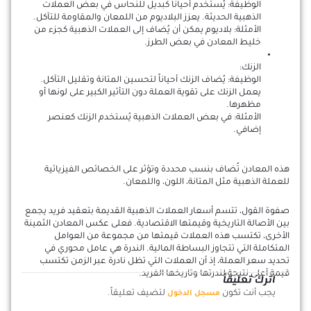
الوظيفة: يُستخدم أحياناً كبديل للنحاس في بعض العملات
الذهبية الحديثة. يعزز البلاديوم من اللمعان والمقاومة للتآكل.
الأمثلة: بلاديوم يمكن أن يُضاف إلى العملات الذهبية كجزء من
خليط المعادن في بعض الطرز.
الزنك:
الوظيفة: يُضاف الزنك أحياناً لتحسين المتانة وتقليل التآكل.
يعمل الزنك على تقوية العملة دون التأثير الكبير على لونها أو
مظهرها.
الأمثلة: في بعض العملات الذهبية يُستخدم الزنك كعنصر
إضافي.
هذه المعادن تُضاف بنسب محددة وتؤثر على الخصائص الفيزيائية
للعملة الذهبية مثل المتانة، اللون، واللمعان.
صفوة القول، تتسم أسعار العملات الذهبية القديمة بتعقيد فريد يجمع
بين الأصالة التاريخية وقيمتها الاقتصادية. فعلى عكس المعادن الثمينة
الأخرى، تكتسب هذه العملات قيمتها من مجموعة من العوامل
المتكاملة التي تتجاوز البساطة المالية. الندرة هي عامل محوري في
تحديد سعر العملة، إذ أن العملات التي تظل نادرة عبر الزمن تكتسب
قيمة أعلى نتيجة لندرتها وتاريخها الفريد.
اترك تعليقاً
يجب أنت تكون
لتضيف تعليقاً.
مسجل الدخول