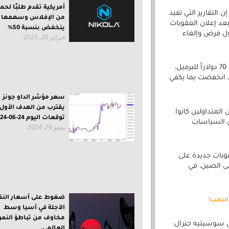
أمريكية تقدم طلبًا لحم
التقارير التي تفيد
من الإفلاس وسهمها
د إعلان العقوبات
ينخفض بنسبة 50%
ل فرض وإلغاء
فبراير 20, 2025
وأشار كيلدوف إلى أن خام غرب تكساس الوسيط بقي قريباً من مستوى 70 دولاراً للبرميل،
قد انخفضت بما يكفي
سعر مؤشر الداو جونز
يقترب من الهدف الأول 
المتداولين كانوا
توقعات اليوم 24-06-2024
ي السياسات
يونيو 24, 2024
قوبات جديدة على
لى الصين، في
ضغوط على أسعار الن
الآجلة في آسيا وسط
مخاوف من تباطؤ النمو
ي سوسيتيه جنرال:
العالمي.