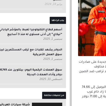
يوليو 18, 2024
يجب قراءتها
أسهم قطاع التكنولوجيا تهبط بالمؤشر الياباني
“نيكاي” إلى أدنى مستوى له منذ 3 أسابيع
سبتمبر 1, 2025
الدولار يشهد تقلبات مع ترقب المستثمرين لبيا
سوق العمل الأمريكية
سبتمبر 1, 2025
جديدة على صادرات
ط مخاوف
سوق العملات الرقمية اليوم: بيتكوين
لد ترامب ضد الصين
دولار وأداء العملات البديلة
أغسطس 31, 2025
وارتفعت العقود الآجلة لخام برنت بمقدار 37 سنتاً، أو 0.5%، ليصل سعر البرميل إلى 74.66
% خلال الأسبوع. كما زاد خام غرب
من تصنيفات مختلفة
تكساس الوسيط الأميركي 39 سنتاً، أو 0.55%، ليصل سعره عند التسوية إلى 71.00 دولار
شركة سيارات كهربائية