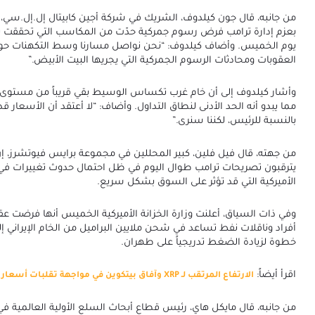
من جانبه، قال جون كيلدوف، الشريك في شركة أجين كابيتال إل.إل.سي، إن 
بعزم إدارة ترامب فرض رسوم جمركية حدّت من المكاسب التي تحققت بع
يوم الخميس. وأضاف كيلدوف: “نحن نواصل مسارنا وسط التكهنات حو
العقوبات ومحادثات الرسوم الجمركية التي يجريها البيت الأبيض.”
مما يبدو أنه الحد الأدنى لنطاق التداول. وأضاف: “لا أعتقد أن الأسعار 
بالنسبة للرئيس، لكننا سنرى.”
من جهته، قال فيل فلين، كبير المحللين في مجموعة برايس فيوتشرز، إن 
يترقبون تصريحات ترامب طوال اليوم في ظل احتمال حدوث تغييرات ف
الأميركية التي قد تؤثر على السوق بشكل سريع.
وفي ذات السياق، أعلنت وزارة الخزانة الأميركية الخميس أنها فرضت ع
أفراد وناقلات نفط تساعد في شحن ملايين البراميل من الخام الإيراني إ
خطوة لزيادة الضغط تدريجياً على طهران.
اقرأ أيضاً:
الارتفاع المرتقب لـ XRP وآفاق بيتكوين في مواجهة تقلبات أسعار الذهب!
من جانبه، قال مايكل هاي، رئيس قطاع أبحاث السلع الأولية العالمية ف