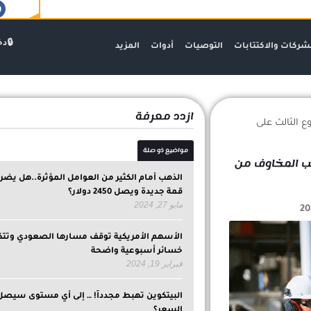
دخ
شركات والاكتتابات
التوصيات
أدوات
المزيد
ازدد معرفة
 الثالث على
مواضيع ذو صلة
بب المخاوف من
الذهب أمام الكثير من العوامل المؤثرة..هل يض
قمة جديدة ويصل 2450 دولار؟
مايو 27, 2024
الأسهم الأمريكية توقف مسارها الصعودي وتتك
خسائر أسبوعية واضحة
فبراير 19, 2024
البيتكوين تهبط مجدداً! … إلى أي مستوى سيصل
السعر؟