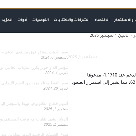
 والاستثمار
الاقتصاد
الشركات والاكتتابات
التوصيات
أدوات
المزيد
ازدد معرفة
ن 1 سبتمبر 2025
مواضيع ذو صلة
سعر الذهب يستقر فوق مستوى الدعم – توقعات اليو
سبتمبر 1, 2025
أغسطس 6, 2024
مؤشر الداو جونز يكرر التذبذب الجانبي-توصية – 4
مارس 4, 2024
: اليورو/دولار يواصل الزخم الصاعد بعد الدعم عند 1.1710، مدعومًا
بالمتوسطات المتحركة قصيرة المدى، مع مؤشر RSI عند 62، مما يشير إلى استمرار الصعود
سعر النفط يحتاج مزيد من العزم الإيجابي – توصية 
فبراير 20, 2024
يجب قراءتها
أسهم قطاع التكنولوجيا تهبط بالمؤشر الياباني
سبتمبر 1, 2025
الدولار يشهد تقلبات مع ترقب المستثمرين 
سبتمبر 1, 2025
سوق العملات الرقمية اليوم: بيتكوين عند 108,749 دولار وأداء العملات البديلة