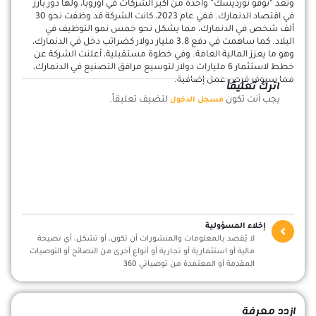
وتعد “نوفو نورديسك” واحدة من أكبر الشركات في أوروبا، ولها دور بارز
في اقتصاد الدنمارك. ففي عام 2023، كانت الشركة قد وظفت نحو 30
ألف شخص في الدنمارك، مما يشكل نحو خمس نمو التوظيف في
البلاد. كما ساهمت في دفع 3.8 مليار دولار كضرائب دخل في الدنمارك،
وهو ما يعزز المالية العامة. وفي خطوة مستقبلية، أعلنت الشركة عن
خطط لاستثمار 6 مليارات دولار لتوسيع مرافق التصنيع في الدنمارك،
مما سيوفر فرص عمل إضافية.
اترك تعليقاً
يجب أنت تكون
لتضيف تعليقاً.
مسجل الدخول
إخلاء المسؤولية
لا يُقصد بالمعلومات والمنشورات أن تكون، أو تشكل، أي نصيحة
مالية أو استثمارية أو تجارية أو أنواع أخرى من النصائح أو التوصيات
المقدمة أو المعتمدة من توصياتي 360
ازدد معرفة