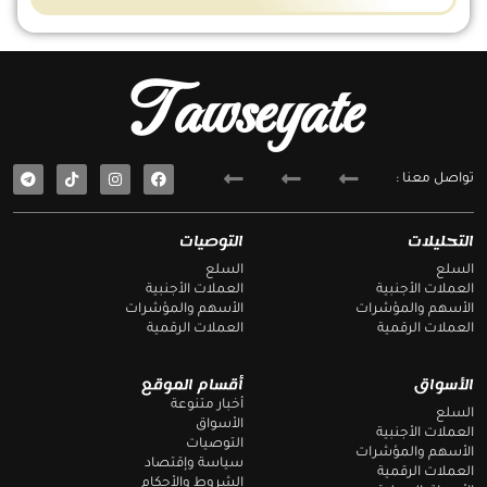
Tawseyate
T
F
تواصل معنا :
e
a
l
c
e
e
g
b
التحليلات
التوصيات
r
o
a
o
السلع
السلع
m
k
العملات الأجنبية
العملات الأجنبية
الأسهم والمؤشرات
الأسهم والمؤشرات
العملات الرقمية
العملات الرقمية
الأسواق
أقسام الموقع
أخبار متنوعة
السلع
الأسواق
العملات الأجنبية
التوصيات
الأسهم والمؤشرات
سياسة وإقتصاد
العملات الرقمية
الشروط والأحكام