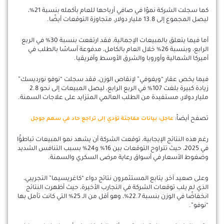
كما سجلت الشركة نموًا في صافي أرباحها للعام بأكمله بنسبة 21%،
ليصل المجموع إلى 13.8 مليار دولار، متجاوزة التوقعات أيضًا.
أما فيما يتعلق بالمبيعات الإجمالية، فقد ارتفعت بنسبة 30% في الربع
الرابع، وبنسبة 26% خلال العام بالكامل، مدفوعة أساسًا بالطلب في
أميركا الشمالية وأوروبا والشرق الأوسط وأفريقيا.
فيما يخص عقار “ويغوفي” لإنقاص الوزن، فقد سجلت “نوفو نورديسك”
زيادة كبيرة بلغت 107% في الربع الرابع، ليصل المبيعات إلى نحو 2.8
مليار دولار، مستفيدة من الطلب العالمي المتزايد على علاجات السمنة.
تصفح أيضاً:
عاجل: بيانات مفاجئة تؤدي إلى تراجع حاد في سهم جوجل
رغم هذه النتائج الإيجابية، توقعت الشركة أن يشهد نمو المبيعات تباطؤًا
في 2025، حيث تتراوح التوقعات بين 16% و24% بسبب التنافس الشديد
وضغوط الأسعار في أسواق رعاية مرضى السكري والسمنة.
وعلى صعيد آخر، يتابع المستثمرون نتائج دواء “كاغريسيما” التجريبي،
الذي لم يلب توقعات الشركة في التجارب الأخيرة، حيث أظهرت النتائج
انخفاضًا في الوزن بنسبة 22.7%، وهو أقل من الـ 25% التي كانت تأمل بها
“نوفو”.