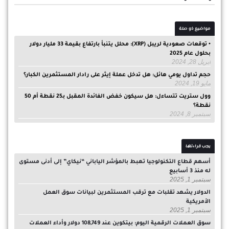
مواضيع ذو صلة
• توقعات صعودية لريبل (XRP): محلل يتنبأ بارتفاع بقيمة 33 مليار دولار
بحلول عام 2025
أبريل 28, 2024
حجم تداول يومي هائل: هل تدخل عملة إيثر على رادار المستثمرين الكبار؟
مايو 19, 2024
وول ستريت تتساءل: هل سيكون خفض الفائدة المقبل بـ25 نقطة أم 50
نقطة؟
سبتمبر 8, 2024
يجب قراءتها
أسهم قطاع التكنولوجيا تهبط بالمؤشر الياباني “نيكاي” إلى أدنى مستوى
له منذ 3 أسابيع
سبتمبر 1, 2025
الدولار يشهد تقلبات مع ترقب المستثمرين لبيانات سوق العمل
الأمريكية
سبتمبر 1, 2025
سوق العملات الرقمية اليوم: بيتكوين عند 108,749 دولار وأداء العملات