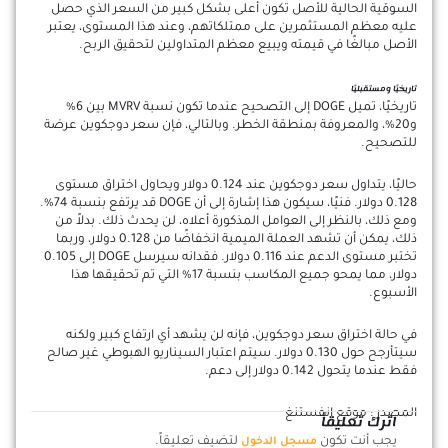
السوقية الحالية للأصل تكون أعلى بشكل كبير من السعر الذي حصل
عليه معظم المستثمرين على ممتلكاتهم، وعند هذا المستوى، يعتبر
الأصل مبالغًا في قيمته ويبيع معظم المتداولين لتحقيق الربح.
تاريخيًا ومستقبليًا
تاريخيًا، تميل DOGE إلى التصحيح عندما تكون نسبة MVRV بين 6%
و20%، والمعروفة بمنطقة الخطر. وبالتالي، فإن سعر دوجكوين عرضة
للتصحيح.
حاليًا، يتداول سعر دوجكوين عند 0.124 دولار ويحاول اختراق مستوى
0.128 دولار. فنيًا، سيكون هذا إشارة إلى أن DOGE قد يرتفع بنسبة 74%.
ومع ذلك، بالنظر إلى العوامل المذكورة أعلاه، لن يحدث ذلك. بدلاً من
ذلك، يمكن أن تشهد العملة الميمية انخفاضًا من 0.128 دولار، وربما
تختبر مستوى الدعم عند 0.116 دولار. فقدانه سيرسل DOGE إلى 0.105
دولار، مما يمحو جميع المكاسب بنسبة 17% التي تم تحقيقها هذا
الأسبوع.
في حالة اختراق سعر دوجكوين، فإنه لن يشهد أي ارتفاع كبير ولكنه
سيتأرجح حول 0.130 دولار. سيتم اعتبار السيناريو الهبوطي غير صالح
فقط عندما يتحول 0.142 دولار إلى دعم.
المصدر : موقع انفستنغ
اترك تعليقاً
يجب أنت تكون
لتضيف تعليقاً.
مسجل الدخول