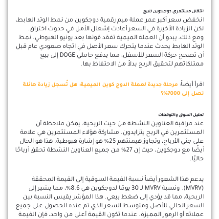
انتقال مستثمري دوجكوين للبيع
انخفض سعر أكبر عمر عملة ميم رقمية دوجكوين من نمط الوتد الهابط،
لكن الزيادة الأخيرة في السعر أعادت إشعال الأمل في حدوث اختراق.
ومع ذلك، يبدو أن العملة الميمية تفقد قوتها بعد يونيو الهبوطي. نمط
الوتد الهابط يحدث عندما يتحرك سعر الأصل في اتجاه صعودي عام قبل
أن تصحح حركة السعر للأسفل، مما يدفع حاملي DOGE إلى بيع
ممتلكاتهم لتحقيق الربح بدلاً من الاحتفاظ بها.
اقرأ أيضاً:
مرحلة جديدة لعملة الدوج كوين الميمية: هل تُسجل زيادة هائلة
تصل إلى 7000%؟
تحليل السوق والتوقعات
عند مراقبة العناوين النشطة من حيث الربحية، يمكن ملاحظة أن
المستثمرين في الربح يتزايدون. مشاركة هؤلاء المستثمرين هي علامة
على جني الأرباح، وتجاوز هيمنتهم 25% هو إشارة هبوطية. هذا هو الحال
أيضًا مع دوجكوين، حيث إن 27% من جميع العناوين النشطة تحقق أرباحًا
حاليًا.
يدعم هذا الشعور أيضاً نسبة القيمة السوقية إلى القيمة المحققة
(MVRV). ونسبة MVRV لـ 30 يومًا لدوجكوين هي 8.6%، مما يشير إلى
الربحية، مما قد يؤدي إلى ضغط بيعي. هذا المؤشر يقيس النسبة بين
السعر الحالي للأصل ومتوسط السعر الذي تم عنده الحصول على جميع
عملاته أو الرموز المميزة. عندما تكون القيمة أعلى من واحد، فإن القيمة