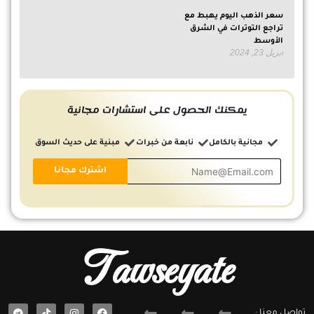
سعر الذهب اليوم يهبط مع
تراجع التوترات في الشرق
الأوسط
أبريل 23, 2024
يمكنك الحصول على استشارات مجانية
مجانية بالكامل
نابعة من خبرات
مبنية على حديث السوق
Tawseyate
T
F
تواصل معنا :