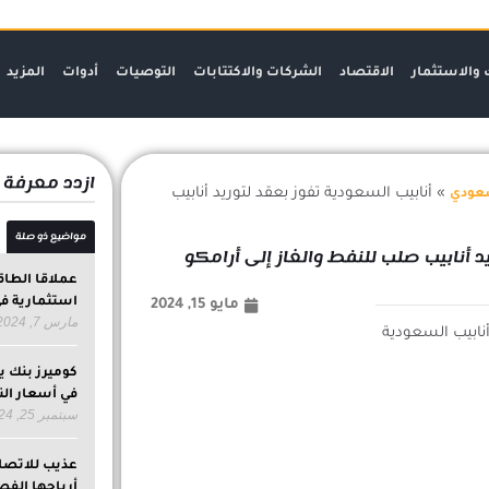
 والاستثمار
الاقتصاد
الشركات والاكتتابات
التوصيات
أدوات
المزيد
ازدد معرفة
»
أنابيب السعودية تفوز بعقد لتوريد أنابيب
عودي
مواضيع ذو صلة
د أنابيب صلب للنفط والغاز إلى أرامكو
عملاقا الطا
استثمارية في
مايو 15, 2024
مارس 7, 2024
كوميرز بنك ي
في أسعار الن
سبتمبر 25, 2024
أرباحها الفصلية لتص