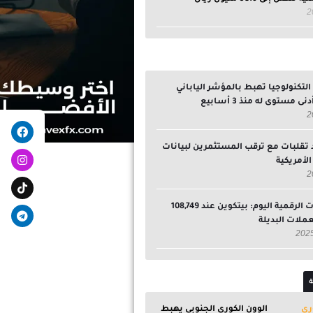
تكنولوجيا تهبط بالمؤشر الياباني
ى مستوى له منذ 3 أسابيع
egram
ebook
 تقلبات مع ترقب المستثمرين لبيانات
لأمريكية
سوق العملات الرقمية اليوم: بيتكوين عند 108,749
لعملات البديلة
ة
الوون الكوري الجنوبي يهبط