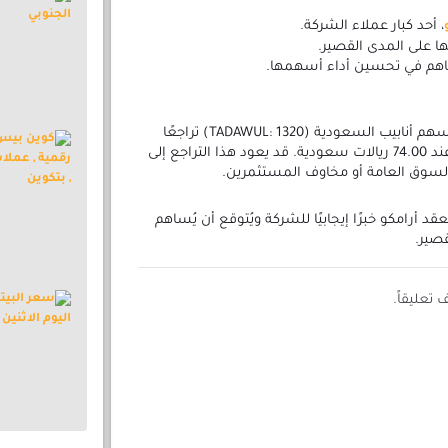
، أحد كبار عملاء الشركة.
ها على المدى القصير.
ساهم في تحسين أداء أسهمها.
على الرغم من إعلان العقد، فقد شهد سهم أنابيب السعودية (TADAWUL: 1320) تراجعًا
أمس بنسبة 5.13% أو 4 ريالات ليغلق عند 74.00 ريالات سعودية. قد يعود هذا التراجع إلى
لسوق العامة أو مخاوف المستثمرين.
د أرامكو خبرًا إيجابيًا للشركة ويُتوقع أن يُساهم
قصير.
تعليقاً.