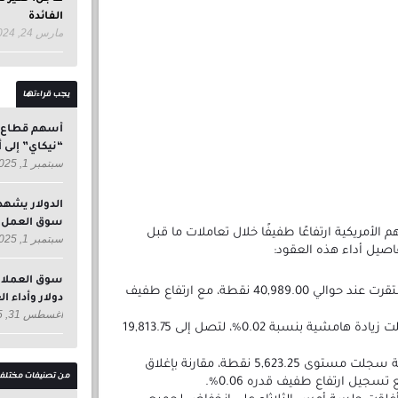
الفائدة
مارس 24, 2024
يجب قراءتها
أسهم قطاع ال
“نيكاي” إلى أدن
سبتمبر 1, 2025
الدولار يشهد
سوق العمل ا
أمريكية ارتفاعًا طفيفًا خلال تعاملات ما قبل
سبتمبر 1, 2025
فاصيل أداء هذه العقود:
الصناعي الآجلة استقرت عند حوالي 40,989.00 نقطة، مع ارتفاع طفيف
دولار وأداء ا
أغسطس 31, 2025
100 سجلت زيادة هامشية بنسبة 0.02%، لتصل إلى 19,813.75
عقود مؤشر ستاندرد آند بورز 500 الآجلة سجلت مستوى 5,623.25 نقطة، مقارنة بإغلاق
من تصنيفات مختلف