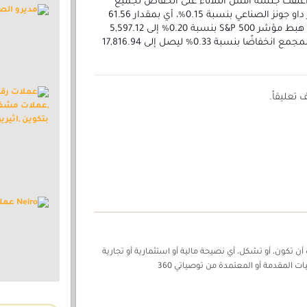
ة أغلقت جلسة أمس الثلاثاء على انخفاض لجميع
المؤشرات الرئيسية. حيث تراجع مؤشر داو جونز الصناعي بنسبة 0.15%، أي بمقدار 61.56
نقطة، ليصل إلى 40,834.97 نقطة. كما هبط مؤشر S&P 500 بنسبة 0.20% إلى 5,597.12
نقطة، في حين سجل مؤشر ناسداك المجمع انخفاضًا بنسبة 0.33% ليصل إلى 17,816.94
تعليقاً.
ن تكون، أو تشكل، أي نصيحة مالية أو استثمارية أو تجارية
ات المقدمة أو المعتمدة من توصياتي 360