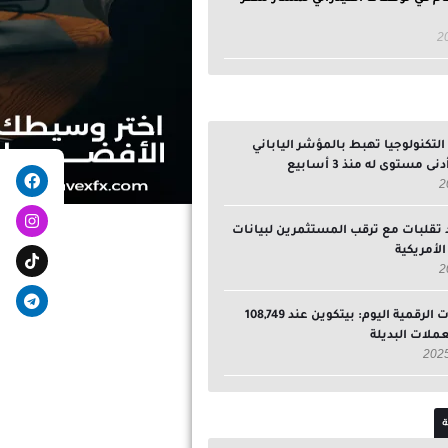
تكنولوجيا تهبط بالمؤشر الياباني
egram
ebook
ى مستوى له منذ 3 أسابيع
 تقلبات مع ترقب المستثمرين لبيانات
لأمريكية
سوق العملات الرقمية اليوم: بيتكوين عند 108,749
لعملات البديلة
ة