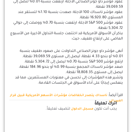
عقود مؤشر داو جونز الصناعي الآجلة: ارتفعت بنسبة 0.01% لتصل إلى
39,069.59 نقطة.
عقود مؤشر ناسداك 100 الآجلة: صعدت بنسبة 1.10% لتستقر عند
المستوى 16,920.80 نقطة.
عقود مؤشر S&P 500 الآجلة: ارتفعت بنسبة 0.70% ووصلت إلى حوالي
5,304.72 نقطة.
يذكر أن الأسواق الأمريكية قد اختتمت جلسة التداول الأخيرة من الأسبوع
الماضي على ارتفاع طفيف، حيث:
أنهى مؤشر داو جونز الصناعي التداولات على صعود طفيف بنسبة
0.01% أو بنحو 4.33 نقطة، ليصل إلى مستوى 39,069.59 نقطة.
ارتفع مؤشر S&P 500 بنسبة 0.70% ليصل إلى 5,304.72 نقطة.
صعد مؤشر ناسداك المجمع بنسبة 0.99% أو بنحو 184.96 نقطة،
ليصل إلى مستوى 18,808.35 نقطة.
وتشير هذه المؤشرات إلى تحسن في معنويات المستثمرين، مما قد
ينعكس إيجابًا على أداء الأسواق في الجلسات القادمة.
اقرأ أيضاً:
ناسداك يتصدر انخفاضات مؤشرات الأسهم الأمريكية قبيل قرار
الفيدرالي
اترك تعليقاً
يجب أنت تكون
لتضيف تعليقاً.
مسجل الدخول