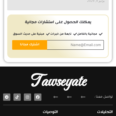
يوليو 4, 2024
يمكنك الحصول على استشارات مجانية
مجانية بالكامل
نابعة من خبرات
مبنية على حديث السوق
Tawseyate
T
F
تواصل معنا :
e
a
l
c
e
e
g
b
التحليلات
التوصيات
r
o