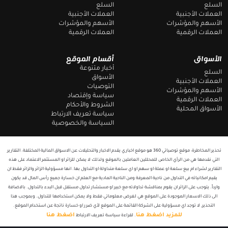
a
o
السلع
السلع
m
k
العملات الأجنبية
العملات الأجنبية
الأسهم والمؤشرات
الأسهم والمؤشرات
العملات الرقمية
العملات الرقمية
الأسواق
أقسام الموقع
أخبار متنوعة
السلع
الأسواق
العملات الأجنبية
التوصيات
الأسهم والمؤشرات
سياسة وإقتصاد
العملات الرقمية
الشروط والأحكام
الأسواق المحلية
سياسة تعريف الارتباط
السياسة والخصوصية
تحذير المخاطرة: موقع توصياتي 360 هو موقع اخباري يقدم الاخبار والتحليلات عن الاسواق المالية المختلفة. التقارير
التي نقدمها هي من الرأي الخاص للمحللين العاملين بالموقع ولذلك لا يمكن للزائر او المستثمر الاعتماد على هذه
التقارير لشراء ام بيع سلعة او عملة او سهم او اي سلعة متداولة او التداول بها. انها مسؤولية الزائر والزائر فقط ان
يقيم امكانياته في التداول من ناحية المعرفة ومن الناحية المادية مع العلم ان خسارة جميع رأس المال قد يكون
وارداً. يتوجب على الزائر ان يقوم بمناقشة تداولاته مع خبير او مستشار تداول مستقل قبل البدء بالتداول. بالاضافة
الى ذلك الاسعار الموجودة على الموقع هي لغرض معلوماتي فقط ولا يمكن استخدامها للتداول. وبموجب هذا
التحذير, لا توجد اي مسؤولية على الشركة القائمة على الموقع لأي ضرر او خسارة ناتجة عن استخدام الموقع.
للمزيد اضغط هنا
اضغط هنا
. لقراءة سياسة تعريف الارتباط
T
F
e
a