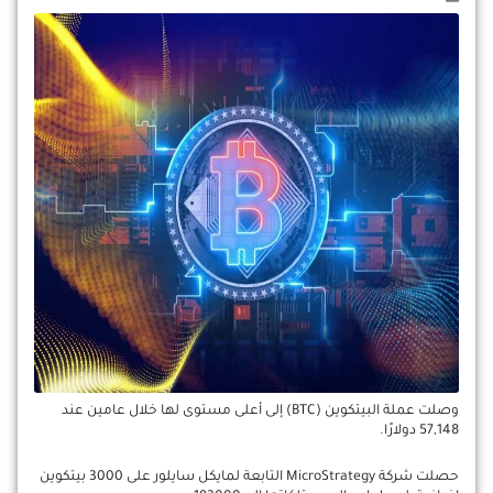
وصلت عملة البيتكوين (BTC) إلى أعلى مستوى لها خلال عامين عند
57,148 دولارًا.
حصلت شركة MicroStrategy التابعة لمايكل سايلور على 3000 بيتكوين