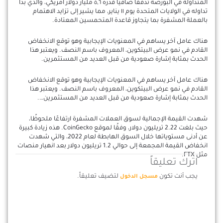
المتداولة في البورصة تدفقًا صافيًا قدره ٥,٦ مليار دولار أمريكي، والذي بدأ
تداوله في الولايات المتحدة يوم ١١ يناير، مما يشير إلى تزايد الاهتمام
بالعملة المشفرة بما يتجاوز قاعدة المتحمسين المعتادة.
هناك عامل آخر يساهم في المعنويات الإيجابية وهو توقع الانخفاض
القادم في نمو عرض البيتكوين، المعروف باسم النصف. ويعتبر هذا
الحدث بمثابة إشارة صعودية من قبل العديد من المستثمرين.
هناك عامل آخر يساهم في المعنويات الإيجابية وهو توقع الانخفاض
القادم في نمو عرض البيتكوين، المعروف باسم النصف. ويعتبر هذا
الحدث بمثابة إشارة صعودية من قبل العديد من المستثمرين….
شهدت القيمة الإجمالية لسوق العملات المشفرة ارتفاعًا ملحوظًا،
حيث بلغت 2.22 تريليون دولار، وفقًا لموقع CoinGecko. هذه زيادة كبيرة
عن أدنى مستوياتها خلال السوق الهابطة لعام 2022، والتي شهدت
انخفاض القيمة المجمعة إلى حوالي 1.2 تريليون دولار بعد انهيار منصات
مثل FTX.
اترك تعليقاً
يجب أنت تكون
لتضيف تعليقاً.
مسجل الدخول