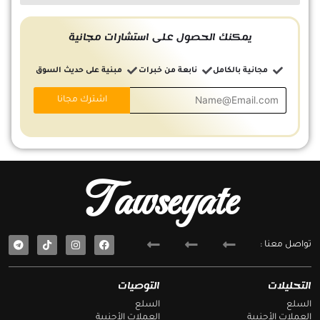
يمكنك الحصول على استشارات مجانية
مجانية بالكامل
نابعة من خبرات
مبنية على حديث السوق
Tawseyate
T
F
تواصل معنا :
e
a
l
c
e
e
g
b
التحليلات
التوصيات
r
o
a
o
السلع
السلع
m
k
العملات الأجنبية
العملات الأجنبية