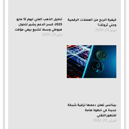
تحليل الذهب الفني ليوم 12 مايو
كيفية الربح من العملات الرقمية
2025: كسر الدعم يشير لتحول
وجني ثروتك؟
يونيو 24, 2024
هبوطي وسط تشبع بيعي مؤقت
مايو 12, 2025
بينانس تعلن دعمها ترقية شبكة
جديدة في خطوة هامة
للتطورالتقني
فبراير 29, 2024