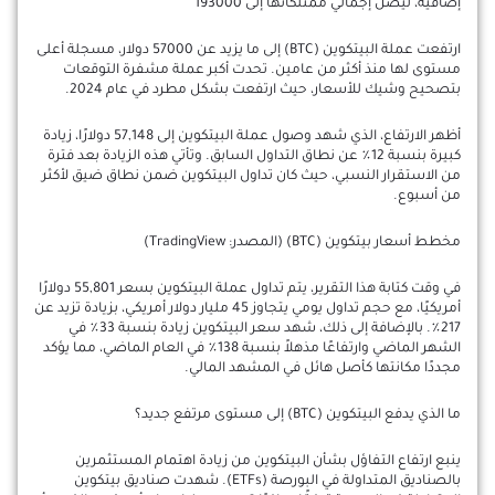
إضافية، ليصل إجمالي ممتلكاتها إلى 193000
ارتفعت عملة البيتكوين (BTC) إلى ما يزيد عن 57000 دولار، مسجلة أعلى
مستوى لها منذ أكثر من عامين. تحدت أكبر عملة مشفرة التوقعات
بتصحيح وشيك للأسعار، حيث ارتفعت بشكل مطرد في عام 2024.
أظهر الارتفاع، الذي شهد وصول عملة البيتكوين إلى 57,148 دولارًا، زيادة
كبيرة بنسبة 12٪ عن نطاق التداول السابق. وتأتي هذه الزيادة بعد فترة
من الاستقرار النسبي، حيث كان تداول البيتكوين ضمن نطاق ضيق لأكثر
من أسبوع.
مخطط أسعار بيتكوين (BTC) (المصدر: TradingView)
في وقت كتابة هذا التقرير، يتم تداول عملة البيتكوين بسعر 55,801 دولارًا
أمريكيًا، مع حجم تداول يومي يتجاوز 45 مليار دولار أمريكي، بزيادة تزيد عن
217٪. بالإضافة إلى ذلك، شهد سعر البيتكوين زيادة بنسبة 33٪ في
الشهر الماضي وارتفاعًا مذهلاً بنسبة 138٪ في العام الماضي، مما يؤكد
مجددًا مكانتها كأصل هائل في المشهد المالي.
ما الذي يدفع البيتكوين (BTC) إلى مستوى مرتفع جديد؟
ينبع ارتفاع التفاؤل بشأن البيتكوين من زيادة اهتمام المستثمرين
بالصناديق المتداولة في البورصة (ETFs). شهدت صناديق بيتكوين