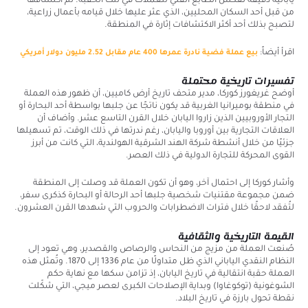
يابانية دقيقة تعكس الطابع الفني للعملات في تلك الحقبة. تم اكتشافها
من قبل أحد السكان المحليين، الذي عثر عليها خلال قيامه بأعمال زراعية،
لتصبح بذلك أحد أكثر الاكتشافات إثارة في المنطقة.
اقرأ أيضاً:
بيع عملة فضية نادرة عمرها 400 عام مقابل 2.52 مليون دولار أمريكي
تفسيرات تاريخية محتملة
أوضح غريغورز كوركا، مدير متحف تاريخ أرض كاميين، أن ظهور هذه العملة
في منطقة بوميرانيا الغربية قد يكون ناتجًا عن جلبها بواسطة أحد البحارة أو
التجار الأوروبيين الذين زاروا اليابان خلال القرن التاسع عشر. وأضاف أن
العلاقات التجارية بين أوروبا واليابان، رغم ندرتها في ذلك الوقت، تم تسهيلها
جزئيًا من خلال أنشطة شركة الهند الشرقية الهولندية، التي كانت من أبرز
القوى المحركة للتجارة الدولية في ذلك العصر.
وأشار كوركا إلى احتمال آخر، وهو أن تكون العملة قد وصلت إلى المنطقة
ضمن مجموعة مقتنيات شخصية جلبها أحد الرحالة أو البحارة كذكرى سفر،
لتُفقد لاحقًا خلال فترات الاضطرابات والحروب التي شهدها القرن العشرون.
القيمة التاريخية والثقافية
صُنعت العملة من مزيج من النحاس والرصاص والقصدير، وهي تعود إلى
النظام النقدي الياباني الذي ظل متداولًا من عام 1336 إلى 1870. وتُمثل هذه
العملة حقبة انتقالية في تاريخ اليابان، إذ تزامن سكها مع نهاية حكم
الشوغونية (توكوغاوا) وبداية الإصلاحات الكبرى لعصر ميجي، التي شكّلت
نقطة تحول بارزة في تاريخ البلاد.