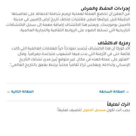
إجراءات الحفظ والعرض
من المقرر أن تخضع العملة لعملية ترميم شاملة للحفاظ على تفاصيلها
الدقيقة قبل عرضها ضمن مقتنيات متحف تاريخ أرض كاميين في مدينة
كاميين بومورسك. ويعتبر هذا الاكتشاف إضافة مهمة إلى سجل الاكتشافات
التاريخية التي تسلط الضوء على الروابط الثقافية والتجارية العالمية.
رمزية الاكتشاف
أكد كوركا أن هذا الاكتشاف يُجسد نموذجاً حياً للعلاقات العالمية التي كانت
قائمة حتى في الأزمنة التي بدت فيها الشعوب متباعدة جغرافياً. وقال:
“العثور على عملة كهذه في مكان غير متوقع يُبرز مدى تشابك التاريخ
الإنساني وتداخله، ويعكس ثراءً ثقافياً محلياً يرتبط بعمق بالتاريخ العالمي”.
→
المقالة السابقة
المقالة التالية
←
اترك تعليقاً
يجب أنت تكون
لتضيف تعليقاً.
مسجل الدخول