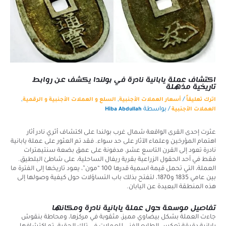
اكتشاف عملة يابانية نادرة في بولندا يكشف عن روابط
تاريخية مذهلة
,
,
/
اترك تعليقاً
أسعار العملات الأجنبية
السلع و العملات الأجنبية و الرقمية
/ بواسطة
العملات الأجنبية
Hiba Abdullah
عثرت إحدى القرى الواقعة شمال غرب بولندا على اكتشاف أثري نادر أثار
اهتمام المؤرخين وعلماء الآثار على حد سواء. فقد تم العثور على عملة يابانية
نادرة تعود إلى القرن التاسع عشر، مدفونة على عمق بضعة سنتيمترات
فقط في أحد الحقول الزراعية بقرية ريفال الساحلية، على شاطئ البلطيق.
العملة، التي تحمل قيمة اسمية قدرها 100 “مون”، يعود تاريخها إلى الفترة ما
بين عامي 1835 و1870، لتفتح بذلك باب التساؤلات حول كيفية وصولها إلى
هذه المنطقة البعيدة عن اليابان.
تفاصيل موسعة حول عملة يابانية نادرة ومكانها
جاءت العملة بشكل بيضاوي مميز، مثقوبة في مركزها، ومحاطة بنقوش