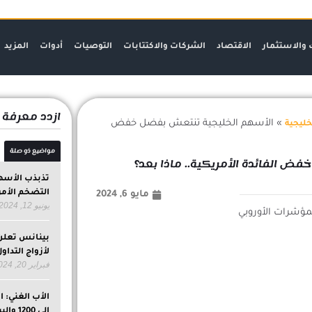
 والاستثمار
الاقتصاد
الشركات والاكتتابات
التوصيات
أدوات
المزيد
ازدد معرفة
»
الأسهم الخليجية تنتعش بفضل خفض
خليجية
مواضيع ذو صلة
ض الفائدة الأمريكية.. ماذا بعد؟
تذبذب الأسه
التضخم الأمر
مايو 6, 2024
يونيو 12, 2024
بينانس تعلن 
لأزواج التداو
فبراير 20, 2024
الأب الغني: ا
إلى 1200 والبيتكوين إلى 100 ألف