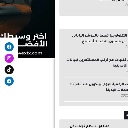
تكنولوجيا تهبط بالمؤشر الياباني
egram
ebook
ى مستوى له منذ 3 أسابيع
 تقلبات مع ترقب المستثمرين لبيانات
لأمريكية
سوق العملات الرقمية اليوم: بيتكوين عند 108,749
لعملات البديلة
ة
ماذا لو… سطع نجمك في