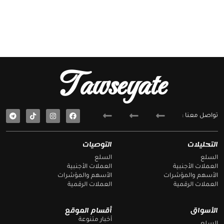
Tawseyate
T
F
تواصل معنا :
e
a
l
c
e
e
g
b
التحليلات
التوصيات
r
o
a
o
السلع
السلع
m
k
العملات الأجنبية
العملات الأجنبية
الأسهم والمؤشرات
الأسهم والمؤشرات
العملات الرقمية
العملات الرقمية
الأسواق
أقسام الموقع
أخبار متنوعة