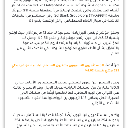
أظهر المستثمرون اهتمامًا خاصًا بالأسهم المرتبطة بالتكنولوجيا، مع
مكاسب ملحوظة لشركة أدفانتيست Advantest لصناعة معدات اختبار
أشباه الموصلات، والتي شهدت ارتفاعًا في أسهمها بنسبة 11% تقريبًا،
وشركة SoftBank Group Corp (TYO:9984)، وهي مستثمر في الشركات
الناشئة في مجال الذكاء الاصطناعي، والتي ارتفعت بنحو 5%.
وحقق مؤشر توبكس أكبر زيادة أسبوعية له منذ 12 مارس/آذار، حيث ارتفع
بنسبة 3.12%، في حين ارتفع مؤشر نيكاي بنحو 2.56%. وصل كلا
المؤشرين إلى مستويات قياسية مرتفعة يوم الخميس، مدعومًا
بالتفاؤل بشأن الأداء القوي المتوقع للشركات في النصف الثاني من
العام.
اقرأ أيضاً:
المستثمرون الآسيويون يشترون الأسهم اليابانية: مؤشر نيكاي
225 يرتفع بنسبة 1.02%
وعلى النقيض من سوق الأسهم، سحب المستثمرون الأجانب حوالي
130.9 مليار ين من السندات اليابانية طويلة الأجل، وهو الأسبوع الثالث
على التوالي من البيع الصافي. كما تخلصوا أيضًا من سندات الدين
قصيرة الأجل بصافي 1.15 تريليون ين، ليواصلوا هذا الاتجاه للأسبوع
الثالث على التوالي.
وأظهر المستثمرون اليابانيون أيضًا اتجاهًا لتصفية الاستثمارات، حيث
باعوا 254.4 مليار ين من السندات الأجنبية طويلة الأجل بقيمة 254.4
مليار ين و67.3 مليار ين من السندات الأجنبية قصيرة الأجل الأسبوع