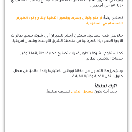
وأبوظبي لتطوير عمليات الطائرات الكهربائية للإقلاع والهبوط العمودي
(eVTOL) في أبوظبي.
تصفح أيضاً:
أرامكو وتوتال وسرك يوقعون اتفاقية لإنتاج وقود الطيران
المستدام في السعودية
بناءً على هذه الاتفاقية، ستكون آرتشر للطيران أول شركة تصنع طائرات
الأجرة العمودية الكهربائية في منطقة الشرق الأوسط وشمال أفريقيا.
كما ستقوم الشركة بتطوير قدرات تصنيع محلية لطائراتها لتوفير
خدمات التاكسي الطائر.
وسيُعزز هذا التعاون من مكانة أبوظبي باعتبارها رائدة عالميًا في مجال
حلول النقل الذكية وذاتية القيادة.
اترك تعليقاً
يجب أنت تكون
لتضيف تعليقاً.
مسجل الدخول