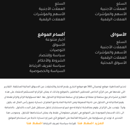
a
o
السلع
السلع
m
k
العملات الأجنبية
العملات الأجنبية
الأسهم والمؤشرات
الأسهم والمؤشرات
العملات الرقمية
العملات الرقمية
الأسواق
أقسام الموقع
أخبار متنوعة
السلع
الأسواق
العملات الأجنبية
التوصيات
الأسهم والمؤشرات
سياسة وإقتصاد
العملات الرقمية
الشروط والأحكام
الأسواق المحلية
سياسة تعريف الارتباط
السياسة والخصوصية
تحذير المخاطرة: موقع توصياتي 360 هو موقع اخباري يقدم الاخبار والتحليلات عن الاسواق المالية المختلفة. التقارير
التي نقدمها هي من الرأي الخاص للمحللين العاملين بالموقع ولذلك لا يمكن للزائر او المستثمر الاعتماد على هذه
التقارير لشراء ام بيع سلعة او عملة او سهم او اي سلعة متداولة او التداول بها. انها مسؤولية الزائر والزائر فقط ان
يقيم امكانياته في التداول من ناحية المعرفة ومن الناحية المادية مع العلم ان خسارة جميع رأس المال قد يكون
وارداً. يتوجب على الزائر ان يقوم بمناقشة تداولاته مع خبير او مستشار تداول مستقل قبل البدء بالتداول. بالاضافة
الى ذلك الاسعار الموجودة على الموقع هي لغرض معلوماتي فقط ولا يمكن استخدامها للتداول. وبموجب هذا
التحذير, لا توجد اي مسؤولية على الشركة القائمة على الموقع لأي ضرر او خسارة ناتجة عن استخدام الموقع.
للمزيد اضغط هنا
اضغط هنا
. لقراءة سياسة تعريف الارتباط
T
F