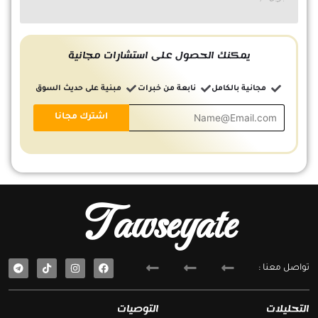
يمكنك الحصول على استشارات مجانية
مجانية بالكامل
نابعة من خبرات
مبنية على حديث السوق
Tawseyate
T
F
تواصل معنا :
e
a
l
c
e
e
g
b
التحليلات
التوصيات
r
o