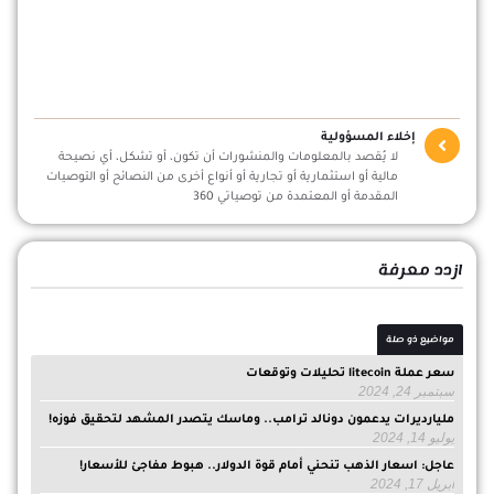
إخلاء المسؤولية
لا يُقصد بالمعلومات والمنشورات أن تكون، أو تشكل، أي نصيحة
مالية أو استثمارية أو تجارية أو أنواع أخرى من النصائح أو التوصيات
المقدمة أو المعتمدة من توصياتي 360
ازدد معرفة
مواضيع ذو صلة
سعر عملة litecoin تحليلات وتوقعات
سبتمبر 24, 2024
مليارديرات يدعمون دونالد ترامب.. وماسك يتصدر المشهد لتحقيق فوزه!
يوليو 14, 2024
عاجل: اسعار الذهب تنحني أمام قوة الدولار.. هبوط مفاجئ للأسعار!
أبريل 17, 2024