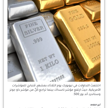
اختتمتْ التداولات في نيويورك يوم الثلاثاء بمشهدٍ مُتباينٍ للمؤشرات
الأمريكية، حيثُ ارتفع مؤشر ناسداك بينما تراجع كُلٌّ من مؤشر داو جونز
وستاندرد آند بور 500.
أبرز النقاط: