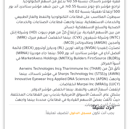
قفزة مؤشر ناسداك بنسبة 0.59% بدعمٍ من أسهم التكنولوجيا.
تراجع مؤشر داو جونز بنسبة 0.55%، في حين شهد مؤشر ستاندرد آند بور
500 ارتفاعًا طفيفًا بنسبة 0.02%.
سيطرتْ المكاسب على قطاعات التكنولوجيا والنفط والغاز الطبيعي
والخدمات الاستهلاكية، بينما واجهتْ قطاعات الصناعات والخدمات
الصحية والسلع الاستهلاكية خسائر.
من بين الأسهم القيادية، برزَ ارتفاعُ كلٍّ من هوم ديبوت (HD) وشركة إنتل
(INTC) وشركة شيفرون (CVX)، بينما انخفضتْ أسهم ميرك (MRK)
وأمجين (AMGN) وماكدونالدز (MCD).
تصدّرتْ إنفيديا (NVDA) ورالف لورين (RL) وديكرز أوتدوور (DECK) قائمة
أفضل أداءٍ في مؤشر ستاندرد آند بور 500، بينما جاء موديرنا (MRNA)
وBuilders FirstSource (BLDR) وMarketAxess Holdings (MKTX) في
أسوأ المراكز.
تألقَ كلٌّ من Tharimmune Inc (THAR) وAerwins Technologies Inc
(AWIN) وSharps Technology Inc (STSS) في مؤشر ناسداك، بينما
واجهتْ Applied DNA Sciences Inc (APDN) وInnovative Eyewear Inc
(LUCY) وMarpai Inc (MRAI) انخفاضات.
ارتفعتْ أسعارُ الذهب والنفط، بينما انخفض مؤشر الدولار.
بشكلٍ عام، اتّسمتْ الأسواق الأمريكية بتذبذبٍ بين القطاعات المختلفة،
حيثُ تألّقتْ بعضُ الأسهم القيادية في قطاعاتٍ محددة بينما واجهتْ
شركاتٌ أخرى صعوبات.
اترك تعليقاً
يجب أنت تكون
لتضيف تعليقاً.
مسجل الدخول