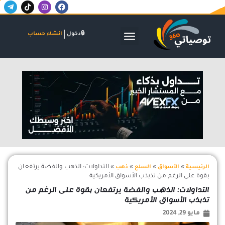
T
T
I
F
خطي
e
i
n
a
لى
l
k
s
c
لمحتوى
e
t
t
e
g
o
a
b
الأسواق المالية
البنوك والاستثمار
الشركات والاكتتابات
دخول
انشاء حساب
r
k
g
o
a
r
o
m
a
k
-
m
اعلان
p
l
a
n
e
»
»
»
»
التداولات: الذهب والفضة يرتفعان
الرئيسية
الأسواق
السلع
ذهب
بقوة على الرغم من تذبذب الأسواق الأمريكية
التداولات: الذهب والفضة يرتفعان بقوة على الرغم من
تذبذب الأسواق الأمريكية
مايو 29, 2024