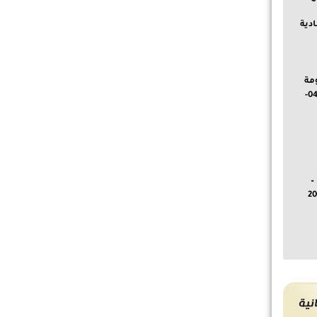
دية
مة
شديدة – توقعات ليوم 04-
–
ية