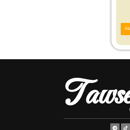
Tawse
T