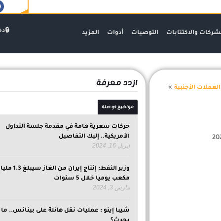
دخ
شركات والاكتتابات
التوصيات
أدوات
المزيد
ازدد معرفة
»
لعملات الأجنبية
مواضيع ذو صلة
حركات سعرية هامة في مقدمة جلسة التداول
الأمريكية.. إليك التفاصيل
أبريل 16, 2024
وزير النفط: إنتاج إيران من 
مكعب يوميا خلال 5 سنوات
مارس 3, 2024
شيبا إينو : عمليات نقل هائلة على بينانس.. ما 
يحدث؟