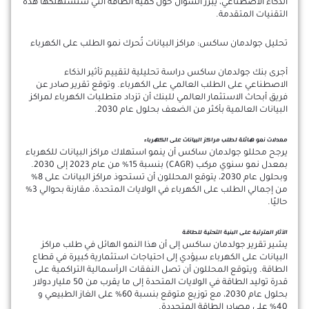
الذكاء الاصطناعي، يبرز السؤال حول كمية الطاقة التي ستستهلكها هذه
التقنيات المتقدمة.
تحليل جولدمان ساكس: مراكز البيانات تُحرك نمو الطلب على الكهرباء
أجرى بنك جولدمان ساكس دراسة تحليلية لتقييم تأثير الذكاء
الاصطناعي على الطلب العالمي على الكهرباء. وتوقع تقرير صادر عن
فريق أبحاث الاستثمار العالمي للبنك أن تزداد متطلبات الكهرباء لمراكز
البيانات العالمية بأكثر من الضعف بحلول عام 2030.
معدلات نمو هائلة لطلب مراكز البيانات على الكهرباء
يرجح محللو جولدمان ساكس أن ينمو استهلاك مراكز البيانات للكهرباء
بمعدل نمو سنوي مركب (CAGR) بنسبة 15% من عام 2023 إلى 2030.
وبحلول عام 2030، يتوقع المحللون أن تستحوذ مراكز البيانات على 8%
من إجمالي الطلب على الكهرباء في الولايات المتحدة، مقارنة بحوالي 3%
حاليًا.
الآثار المترتبة على البنية التحتية للطاقة
يشير تقرير جولدمان ساكس إلى أن هذا النمو الهائل في طلب مراكز
البيانات على الكهرباء سيؤدي إلى احتياجات استثمارية كبيرة في قطاع
الطاقة. ويتوقع المحللون أن تصل النفقات الرأسمالية التراكمية على
قدرة توليد الطاقة في الولايات المتحدة إلى ما يقرب من 50 مليار دولار
بحلول عام 2030، مع توزيع متوقع بنسبة 60% على الغاز الطبيعي و
40% على مصادر الطاقة المتجددة.