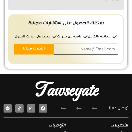
يمكنك الحصول على استشارات مجانية
مجانية بالكامل
نابعة من خبرات
مبنية على حديث السوق
Tawseyate
T
F
تواصل معنا :
e
a
l
c
e
e
g
b
التحليلات
التوصيات
r
o
a
o