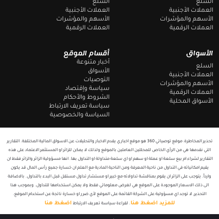
السلع
السلع
m
k
العملات الأجنبية
العملات الأجنبية
الأسهم والمؤشرات
الأسهم والمؤشرات
العملات الرقمية
العملات الرقمية
الأسواق
أقسام الموقع
أخبار متنوعة
السلع
الأسواق
العملات الأجنبية
التوصيات
الأسهم والمؤشرات
سياسة وإقتصاد
العملات الرقمية
الشروط والأحكام
الأسواق المحلية
سياسة تعريف الارتباط
السياسة والخصوصية
تحذير المخاطرة: موقع توصياتي 360 هو موقع اخباري يقدم الاخبار والتحليلات عن الاسواق المالية المختلفة. التقارير
التي نقدمها هي من الرأي الخاص للمحللين العاملين بالموقع ولذلك لا يمكن للزائر او المستثمر الاعتماد على هذه
التقارير لشراء ام بيع سلعة او عملة او سهم او اي سلعة متداولة او التداول بها. انها مسؤولية الزائر والزائر فقط ان
يقيم امكانياته في التداول من ناحية المعرفة ومن الناحية المادية مع العلم ان خسارة جميع رأس المال قد يكون
وارداً. يتوجب على الزائر ان يقوم بمناقشة تداولاته مع خبير او مستشار تداول مستقل قبل البدء بالتداول. بالاضافة
الى ذلك الاسعار الموجودة على الموقع هي لغرض معلوماتي فقط ولا يمكن استخدامها للتداول. وبموجب هذا
التحذير, لا توجد اي مسؤولية على الشركة القائمة على الموقع لأي ضرر او خسارة ناتجة عن استخدام الموقع.
للمزيد اضغط هنا
اضغط هنا
. لقراءة سياسة تعريف الارتباط
T
F
e
a