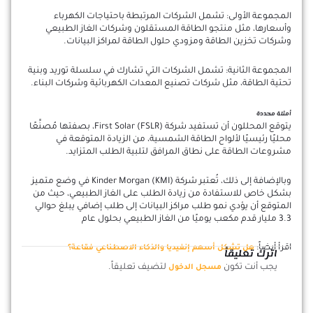
المجموعة الأولى: تشمل الشركات المرتبطة باحتياجات الكهرباء
وأسعارها، مثل منتجو الطاقة المستقلون وشركات الغاز الطبيعي
وشركات تخزين الطاقة ومزودي حلول الطاقة لمراكز البيانات.
المجموعة الثانية: تشمل الشركات التي تشارك في سلسلة توريد وبنية
تحتية الطاقة، مثل شركات تصنيع المعدات الكهربائية وشركات البناء.
أمثلة محددة
يتوقع المحللون أن تستفيد شركة First Solar (FSLR)، بصفتها مُصنِّعًا
محليًا رئيسيًا لألواح الطاقة الشمسية، من الزيادة المتوقعة في
مشروعات الطاقة على نطاق المرافق لتلبية الطلب المتزايد.
وبالإضافة إلى ذلك، تُعتبر شركة Kinder Morgan (KMI) في وضع متميز
بشكل خاص للاستفادة من زيادة الطلب على الغاز الطبيعي، حيث من
المتوقع أن يؤدي نمو طلب مراكز البيانات إلى طلب إضافي يبلغ حوالي
3.3 مليار قدم مكعب يوميًا من الغاز الطبيعي بحلول عام
اقرأ أيضاً:
هل تشكل أسهم إنفيديا والذكاء الاصطناعي فقاعة؟
اترك تعليقاً
يجب أنت تكون
لتضيف تعليقاً.
مسجل الدخول