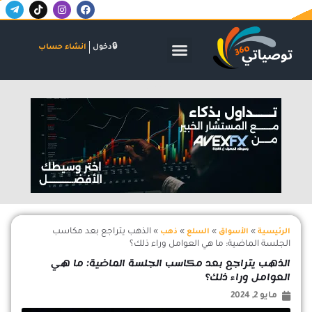
T
T
I
F
خطي
e
i
n
a
لى
l
k
s
c
لمحتوى
e
t
t
e
g
o
a
b
الأسواق المالية
البنوك والاستثمار
الشركات والاكتتابات
دخول
انشاء حساب
r
k
g
o
a
r
o
m
a
k
-
m
اعلان
p
l
a
n
e
»
»
»
»
الذهب يتراجع بعد مكاسب
الرئيسية
الأسواق
السلع
ذهب
الجلسة الماضية: ما هي العوامل وراء ذلك؟
الذهب يتراجع بعد مكاسب الجلسة الماضية: ما هي
العوامل وراء ذلك؟
مايو 2, 2024