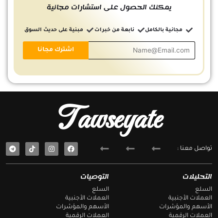
يمكنك الحصول على استشارات مجانية
مجانية بالكامل
نابعة من خبرات
مبنية على حديث السوق
Tawseyate
T
F
تواصل معنا :
e
a
l
c
e
e
g
b
التحليلات
التوصيات
r
o
a
o
السلع
السلع
m
k
العملات الأجنبية
العملات الأجنبية
الأسهم والمؤشرات
الأسهم والمؤشرات
العملات الرقمية
العملات الرقمية