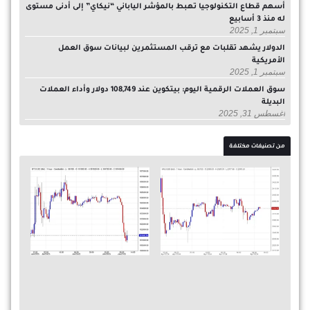
أسهم قطاع التكنولوجيا تهبط بالمؤشر الياباني “نيكاي” إلى أدنى مستوى
له منذ 3 أسابيع
سبتمبر 1, 2025
الدولار يشهد تقلبات مع ترقب المستثمرين لبيانات سوق العمل
الأمريكية
سبتمبر 1, 2025
سوق العملات الرقمية اليوم: بيتكوين عند 108,749 دولار وأداء العملات
البديلة
أغسطس 31, 2025
من تصنيفات مختلفة