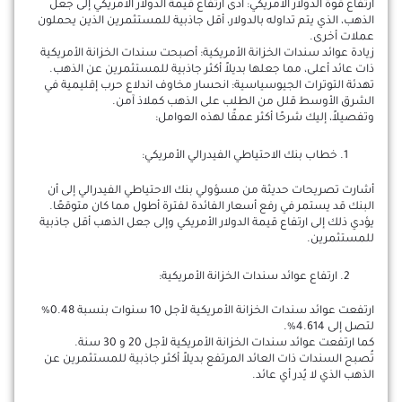
ارتفاع قوة الدولار الأمريكي: أدى ارتفاع قيمة الدولار الأمريكي إلى جعل
الذهب، الذي يتم تداوله بالدولار، أقل جاذبية للمستثمرين الذين يحملون
عملات أخرى.
زيادة عوائد سندات الخزانة الأمريكية: أصبحت سندات الخزانة الأمريكية
ذات عائد أعلى، مما جعلها بديلاً أكثر جاذبية للمستثمرين عن الذهب.
تهدئة التوترات الجيوسياسية: انحسار مخاوف اندلاع حرب إقليمية في
الشرق الأوسط قلل من الطلب على الذهب كملاذ آمن.
وتفصيلاً، إليك شرحًا أكثر عمقًا لهذه العوامل:
خطاب بنك الاحتياطي الفيدرالي الأمريكي:
أشارت تصريحات حديثة من مسؤولي بنك الاحتياطي الفيدرالي إلى أن
البنك قد يستمر في رفع أسعار الفائدة لفترة أطول مما كان متوقعًا.
يؤدي ذلك إلى ارتفاع قيمة الدولار الأمريكي وإلى جعل الذهب أقل جاذبية
للمستثمرين.
ارتفاع عوائد سندات الخزانة الأمريكية:
ارتفعت عوائد سندات الخزانة الأمريكية لأجل 10 سنوات بنسبة 0.48%
لتصل إلى 4.614%.
كما ارتفعت عوائد سندات الخزانة الأمريكية لأجل 20 و 30 سنة.
تُصبح السندات ذات العائد المرتفع بديلاً أكثر جاذبية للمستثمرين عن
الذهب الذي لا يُدر أي عائد.