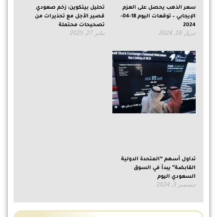
سعر الذهب يحصل على العزم
تحليل بيتكوين: زخم صعودي
الإيجابي – توقعات اليوم 18-04-
قصير الأجل مع تحذيرات من
2024
تصحيحات محتملة
أبريل 18, 2024
يناير 27, 2025
تداول أسهم “المتحدة الدولية
القابضة” يبدأ في السوق
السعودي اليوم
ديسمبر 3, 2024