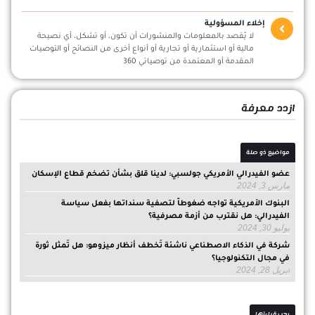
إخلاء المسؤولية
لا يُقصد بالمعلومات والمنشورات أن تكون، أو تشكل، أي نصيحة
مالية أو استثمارية أو تجارية أو أنواع أخرى من النصائح أو التوصيات
المقدمة أو المعتمدة من توصياتي 360
ازدد معرفة
مواضيع ذو صلة
عضو الفيدرالي الأمريكي جولسبي: لدينا قلق بشأن تضخم قطاع الإسكان
مارس 3, 2024
البنوك الأمريكية تواجه ضغوطاً لتصفية سنداتها بفعل سياسة
الفيدرالي: هل نقترب من أزمة مصرفية؟
يوليو 30, 2024
شركة في الذكاء الاصطناعي ناشئة تُخطف أنظار ميزوهو: هل تُمثل ثورة
في مجال التكنولوجيا؟
أبريل 28, 2024
يجب قراءتها