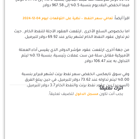
30.96 دولار للأونصة، كما هبط البلاتين بنسبة 0.6% إلى 947.45 دولار،
فيما انخفض البلاديوم بنسبة 0.5% إلى 967.58 دولار.
اقرأ أيضاً:
تعافي سعر النفط – نظرة على التوقعات ليوم 04-12-2024
اما بخصوص السلع الأخرى , ارتفعت العقود الآجلة للنفط الخام , حيث
تم تداول عقود النفط الخام لشهر يناير عند 69.92 دولار للبرميل.
من جهة أخرى، ارتفعت عقود مؤشر الدولار، الذي يقيس أداء العملة
الأميركية مقابل سلة من ست عملات رئيسية، بنسبة 0.13% ليتم
التداول به عند 106.47 دولار.
وفي سوق نايمكس، انخفض سعر نفط برنت لشهر فبراير بنسبة
0.00% ليتم تداوله عند 73.62 دولار للبرميل، في حين يبلغ الفرق
(السبريد) بين عقود نفط برنت والنفط الخام 3.7 دولار للبرميل.
اترك تعليقاً
يجب أنت تكون
لتضيف تعليقاً.
مسجل الدخول