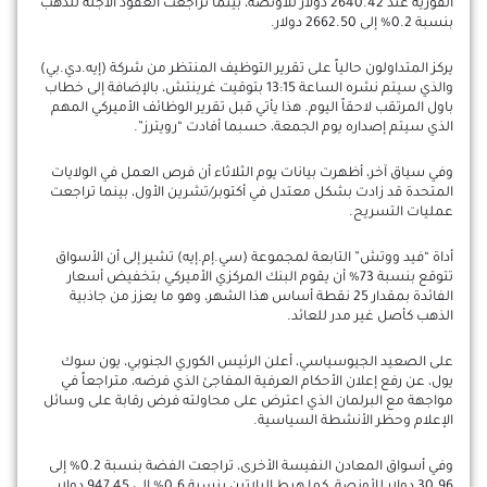
الفورية عند 2640.42 دولار للأونصة، بينما تراجعت العقود الآجلة للذهب
بنسبة 0.2% إلى 2662.50 دولار.
يركز المتداولون حالياً على تقرير التوظيف المنتظر من شركة (إيه.دي.بي)
والذي سيتم نشره الساعة 13:15 بتوقيت غرينتش، بالإضافة إلى خطاب
باول المرتقب لاحقاً اليوم. هذا يأتي قبل تقرير الوظائف الأميركي المهم
الذي سيتم إصداره يوم الجمعة، حسبما أفادت “رويترز”.
وفي سياق آخر، أظهرت بيانات يوم الثلاثاء أن فرص العمل في الولايات
المتحدة قد زادت بشكل معتدل في أكتوبر/تشرين الأول، بينما تراجعت
عمليات التسريح.
أداة “فيد ووتش” التابعة لمجموعة (سي.إم.إيه) تشير إلى أن الأسواق
تتوقع بنسبة 73% أن يقوم البنك المركزي الأميركي بتخفيض أسعار
الفائدة بمقدار 25 نقطة أساس هذا الشهر، وهو ما يعزز من جاذبية
الذهب كأصل غير مدر للعائد.
على الصعيد الجيوسياسي، أعلن الرئيس الكوري الجنوبي، يون سوك
يول، عن رفع إعلان الأحكام العرفية المفاجئ الذي فرضه، متراجعاً في
مواجهة مع البرلمان الذي اعترض على محاولته فرض رقابة على وسائل
الإعلام وحظر الأنشطة السياسية.
وفي أسواق المعادن النفيسة الأخرى، تراجعت الفضة بنسبة 0.2% إلى