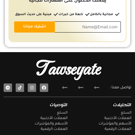
يمكنك الحصول على استشارات مجانية
مجانية بالكامل
نابعة من خبرات
مبنية على حديث السوق
Tawseyate
T
F
تواصل معنا :
e
a
l
c
e
e
g
b
التحليلات
التوصيات
r
o
a
o
السلع
السلع
m
k
العملات الأجنبية
العملات الأجنبية
الأسهم والمؤشرات
الأسهم والمؤشرات
العملات الرقمية
العملات الرقمية