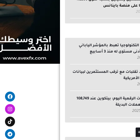
ا على منصة باينانس
تكنولوجيا تهبط بالمؤشر الياباني
ى مستوى له منذ 3 أسابيع
 تقلبات مع ترقب المستثمرين لبيانات
لأمريكية
egram
ebook
سوق العملات الرقمية اليوم: بيتكوين عند 108,749
لعملات البديلة
ة