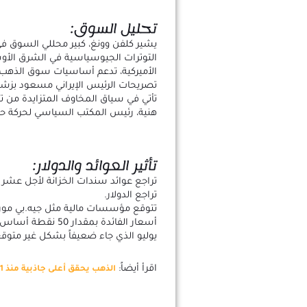
تحليل السوق:
يشير كلفن وونغ، كبير محللي السوق في 
التوترات الجيوسياسية في الشرق الأوسط
الأميركية، تدعم أساسيات سوق الذهب 
تصريحات الرئيس الإيراني مسعود بزشكي
تأتي في سياق المخاوف المتزايدة من 
هنية، رئيس المكتب السياسي لحركة ح
تأثير العوائد والدولار:
تراجع عوائد سندات الخزانة لأجل عشر 
تراجع الدولار.
تتوقع مؤسسات مالية مثل جيه.بي مور
أسعار الفائدة بمقد
يوليو الذي جاء ضعيفاً بشكل غير متوقع
اقرأ أيضاً:
الذهب يحقق أعلى جاذبية منذ 1971 في ظل التهديدات الاقتصادية