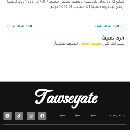
ليبلغ 38.72 دولار للأونصة، وصعد البلاتين بنسبة 0.7% إلى 1,352 دولاراً، فيما
ارتفع البلاديوم بنسبة 1% مسجلاً 1,096.75 دولار.
→
المقالة السابقة
المقالة التالية
←
اترك تعليقاً
يجب أنت تكون
لتضيف تعليقاً.
مسجل الدخول
Tawseyate
T
F
تواصل معنا :
e
a
l
c
e
e
g
b