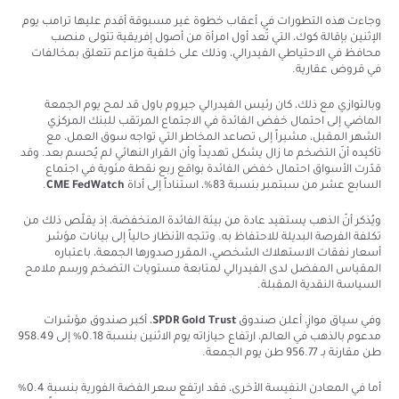
وجاءت هذه التطورات في أعقاب خطوة غير مسبوقة أقدم عليها ترامب يوم
الإثنين بإقالة كوك، التي تُعد أول امرأة من أصول إفريقية تتولى منصب
محافظ في الاحتياطي الفيدرالي، وذلك على خلفية مزاعم تتعلق بمخالفات
في قروض عقارية.
وبالتوازي مع ذلك، كان رئيس الفيدرالي جيروم باول قد لمح يوم الجمعة
الماضي إلى احتمال خفض الفائدة في الاجتماع المرتقب للبنك المركزي
الشهر المقبل، مشيراً إلى تصاعد المخاطر التي تواجه سوق العمل، مع
تأكيده أنّ التضخم ما زال يشكل تهديداً وأن القرار النهائي لم يُحسم بعد. وقد
قدّرت الأسواق احتمال خفض الفائدة بواقع ربع نقطة مئوية في اجتماع
السابع عشر من سبتمبر بنسبة 83%، استناداً إلى أداة
CME FedWatch
.
ويُذكر أنّ الذهب يستفيد عادة من بيئة الفائدة المنخفضة، إذ يقلّص ذلك من
تكلفة الفرصة البديلة للاحتفاظ به. وتتجه الأنظار حالياً إلى بيانات مؤشر
أسعار نفقات الاستهلاك الشخصي، المقرر صدورها الجمعة، باعتباره
المقياس المفضل لدى الفيدرالي لمتابعة مستويات التضخم ورسم ملامح
السياسة النقدية المقبلة.
وفي سياق موازٍ، أعلن صندوق
SPDR Gold Trust
، أكبر صندوق مؤشرات
مدعوم بالذهب في العالم، ارتفاع حيازاته يوم الاثنين بنسبة 0.18% إلى 958.49
طن مقارنة بـ 956.77 طن يوم الجمعة.
أما في المعادن النفيسة الأخرى، فقد ارتفع سعر الفضة الفورية بنسبة 0.4%