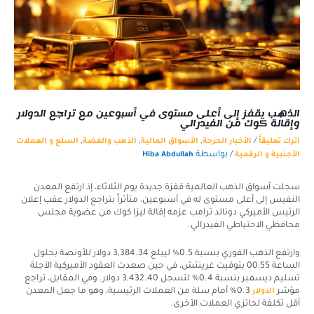
الذهب يقفز إلى أعلى مستوى في أسبوعين مع تراجع الدولار
وإقالة كوك من الفيدرالي
,
,
,
/
اترك تعليقاً
الأخبار الحرجة
الأسواق المالية
الذهب والفضة
السلع و العملات
/ بواسطة
الأجنبية و الرقمية
Hiba Abdullah
سجلت أسواق الذهب العالمية قفزة جديدة يوم الثلاثاء، إذ ارتفع المعدن
النفيس إلى أعلى مستوى له في أسبوعين، متأثراً بتراجع الدولار عقب إعلان
الرئيس الأميركي دونالد ترامب عزمه إقالة ليزا كوك من عضوية مجلس
محافظي الاحتياطي الفيدرالي.
وارتفع الذهب الفوري بنسبة 0.5% ليبلغ 3,384.34 دولار للأونصة بحلول
الساعة 00:55 بتوقيت غرينتش، في حين صعدت العقود الأميركية الآجلة
تسليم ديسمبر بنسبة 0.4% لتسجل 3,432.40 دولار. وفي المقابل، تراجع
مؤشر
0.3% أمام سلة من العملات الرئيسية، وهو ما جعل المعدن
الدولار
أقل تكلفة لحائزي العملات الأخرى.