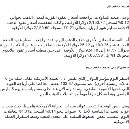
تحليلات
الذهب الآن
وعلى صعيد التداولات، تراجعت أسعار العقود الفورية لمعدن الذهب بحوالي
0.12% لتسجل 2,150.72 دولارا للأوقية ، وكذلك انخفضت أسعار عقود الذهب
الآجلة، تسليم شهر أبريل، بحوالي 0.21% مسجلة 2,156.60 دولارا للأوقية.
أما بالنسبة للمعادن الأخرى خلاف الذهب اليوم، فقد تراجعت أسعار عقود الفضة
الفورية بنحو 0.25% إلى 25.12 دولارا للأوقية ، بينما تراجعت عقود البلاتين الفورية
بحوالي 1.57% إلى 924.18 دولارا للأوقية ، في حين هبطت أسعار عقود البلاديوم
بنحو 1.26% إلى 1,067.39 دولارا للأوقية.
ما الذي أثر على تحركات الذهب اليوم
استقر اليوم مؤشر الدولار (الذي يقيس أداء العملة الأمريكية مقابل سلة من 6
عملات رئيسية أخرى)، عند مستوى 103.37 نقطة، محافظا على أرباحه القوية
التي حققها الأسبوع الماضي، ليتم تداوله الآن عند أعلى مستوياته منذ يوم 8 مارس
الماضي.وهذا يشكل جزءاً مهماً من تحليلات الذهب اليوم.
وفي نفس الوقت، ارتفعت عوائد سندات الخزانة الأمريكية هامشيا، حيث صعدت
عوائد السندات القياسية لأجل 10 سنوات بنحو 0.14% لتسجل 4.312% بتعاملات
اليوم، لتتسبب ببعض الضغوط السلبية على معدن الذهب وسط استقرار العملة
الأمريكية.