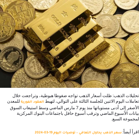
تحليلات الذهب: ظلت أسعار الذهب تواجه ضغوطا هبوطية، وتراجعت خلال
تعاملات اليوم الاثنين للجلسة الثالثة على التوالي، لتهبط
للمعدن
العقود الفورية
الأصفر إلى أدنى مستوياتها منذ يوم 7 مارس الماضي وسط استيعاب السوق
بيانات الأسبوع الماضي وترقب أسبوع حافل باجتماعات البنوك المركزية
لمجموعة السبع.
اقرأ أيضاً:
سعر الذهب يحاول التعافي – توصيات اليوم 19-03-2024