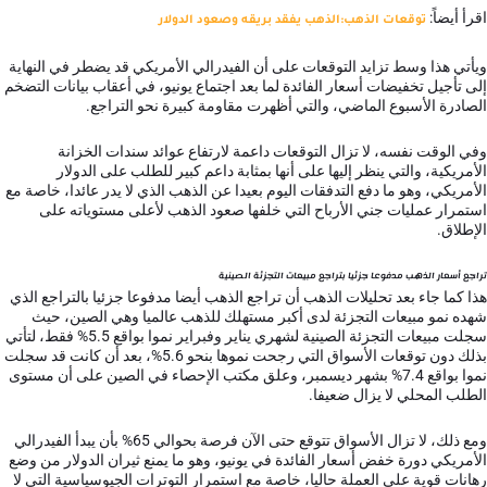
اقرأ أيضاً:
توقعات الذهب:الذهب يفقد بريقه وصعود الدولار
ويأتي هذا وسط تزايد التوقعات على أن الفيدرالي الأمريكي قد يضطر في النهاية
إلى تأجيل تخفيضات أسعار الفائدة لما بعد اجتماع يونيو، في أعقاب بيانات التضخم
الصادرة الأسبوع الماضي، والتي أظهرت مقاومة كبيرة نحو التراجع.
وفي الوقت نفسه، لا تزال التوقعات داعمة لارتفاع عوائد سندات الخزانة
الأمريكية، والتي ينظر إليها على أنها بمثابة داعم كبير للطلب على الدولار
الأمريكي، وهو ما دفع التدفقات اليوم بعيدا عن الذهب الذي لا يدر عائدا، خاصة مع
استمرار عمليات جني الأرباح التي خلفها صعود الذهب لأعلى مستوياته على
الإطلاق.
تراجع أسعار الذهب مدفوعا جزئيا بتراجع مبيعات التجزئة الصينية
هذا كما جاء بعد تحليلات الذهب أن تراجع الذهب أيضا مدفوعا جزئيا بالتراجع الذي
شهده نمو مبيعات التجزئة لدى أكبر مستهلك للذهب عالميا وهي الصين، حيث
سجلت مبيعات التجزئة الصينية لشهري يناير وفبراير نموا بواقع 5.5% فقط، لتأتي
بذلك دون توقعات الأسواق التي رجحت نموها بنحو 5.6%، بعد أن كانت قد سجلت
نموا بواقع 7.4% بشهر ديسمبر، وعلق مكتب الإحصاء في الصين على أن مستوى
الطلب المحلي لا يزال ضعيفا.
ومع ذلك، لا تزال الأسواق تتوقع حتى الآن فرصة بحوالي 65% بأن يبدأ الفيدرالي
الأمريكي دورة خفض أسعار الفائدة في يونيو، وهو ما يمنع ثيران الدولار من وضع
رهانات قوية على العملة حاليا، خاصة مع استمرار التوترات الجيوسياسية التي لا