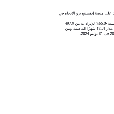
ا على منصة إنفستنغ برو الاتجاه في
) للربع القادم. حيث خفض المحللون توقعاتهم هذا الربع بنسبة -65.0% للإيرادات من 497.9
مليون للسهم الواحد إلى 174.2 مليون للسهم الواحد على مدار الـ 12 شهرًا الماضية. ومن