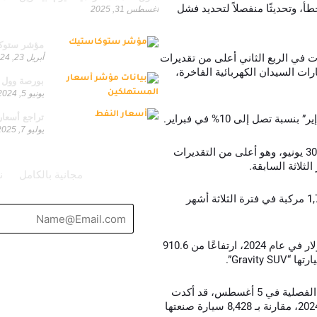
خطأ، وتحديثًا منفصلاً لتحديد فشل
أغسطس 31, 2025
من تصنيفات مختلفة
مؤشر ستوكاست
ت في الربع الثاني أعلى من تقديرات
أبريل 23, 2024
 السيدان الكهربائية الفاخرة،
بورصة وول 
يونيو 5, 2024
تراجع أسعار
صل إلى 10% في فبراير.
يوليو 7, 2025
يمكنك الحصول على استشارات مجانية
قامت الشركة بتسليم 2,394 مركبة في الربع المنتهي في 30 يونيو، وهو أعلى من التقديرات
مجانية بالكامل
ن
وأنتجت لوسيد 2,110 وحدة في الربع الثاني، مقارنة بـ 1,728 مركبة في فترة الثلاثة أشهر
توقعت الشركة في مايو إنفاقًا رأسماليًا قدره 1.5 مليار دولار في عام 2024، ارتفاعًا من 910.6
Gravi”.
وكانت شركة لوسيد، التي من المقرر أن تعلن عن نتائجها الفصلية في 5 أغسطس، قد أكدت
في مايو توقعاتها لإنتاج سنوي يبلغ 9,000 سيارة في عام 2024، مقارنة بـ 8,428 سيارة صنعتها