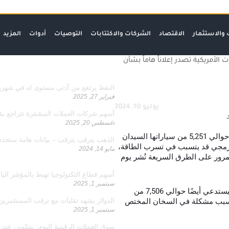
 والاستثمار
الاقتصاد
الشركات والاكتتابات
التوصيات
أدوات
المزيد
ازدد معرفة
الأمريكية تصدر إعلاناً هاماً بشأن
مواضيع ذو صلة
النفط يرتفع من أدنى مستوى له في شهري
فبراير 27, 2025
يوليو 10, 2024
أسهم شركات العملات المشفرة تتراجع بق
أغسطس 20, 2025
من المقرر أن تستدعي شركة لوسيد موتورز (NASDAQ) حوالي 5,251 من سياراتها السيدان
الذهب يترقب بترقب – بيانات هامة ستحدد 
موديلات 2022-2023 بسبب خطأ برمجي قد يتسبب في تسرب الطاقة،
مايو 14, 2024
المرور على الطرق السريعة نُشر يوم
يجب قراءتها
أسهم قطاع التكنولوجيا تهبط بالمؤشر الياباني
سبتمبر 1, 2025
وأضافت الهيئة التنظيمية أن صانع السيارات الكهربائية سيستدعي أيضًا حوالي 7,506 من
ت السيدان الفاخرة “إير” من موديلات 2022-2024 بسبب مشكلة في السخان المختص
الدولار يشهد تقلبات مع ترقب المستثمرين 
سبتمبر 1, 2025
سوق العملات الرقمية اليوم: بيتكوين عند 108,749 دولار وأداء العملات البديلة