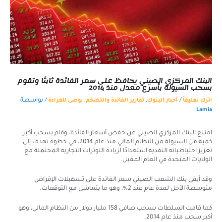
البنك المركزي الصيني يحافظ على سعر الفائدة ثابتًا وتقوم
بسحب السيولة بأسرع معدل منذ 2014
/
,
,
/ بواسطة
اترك تعليقاً
أخبار البنوك
تقارير الفائدة والتضخم
يوصى للقراءة
Lamia
امتنع البنك المركزي الصيني عن خفض أسعار الفائدة، وقام بسحب أكبر
كمية من السيولة من النظام المالي منذ عام 2014، في خطوة تهدف إلى
تعزيز احتياطياته النقدية استعدادًا لزيادة التوترات التجارية المحتملة مع
الولايات المتحدة في العام المقبل.
وقد أبقى بنك الشعب الصيني سعر الفائدة على تسهيلات الإقراض
متوسطة الأجل لمدة عام عند 2%، وهو ما يتماشى مع التوقعات.
كما قامت السلطات بسحب صافي 158 مليار دولار من النظام المالي، وهو
أكبر سحب منذ عام 2014.