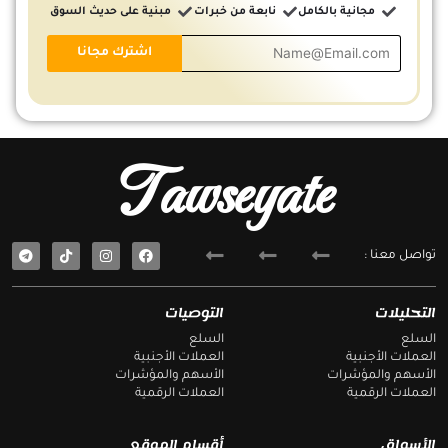
مجانية بالكامل
نابعة من خبرات
مبنية على حديث السوق
Tawseyate
T
F
تواصل معنا :
e
a
l
c
e
e
g
b
التحليلات
التوصيات
r
o
a
o
السلع
السلع
m
k
العملات الأجنبية
العملات الأجنبية
الأسهم والمؤشرات
الأسهم والمؤشرات
العملات الرقمية
العملات الرقمية
الأسواق
أقسام الموقع