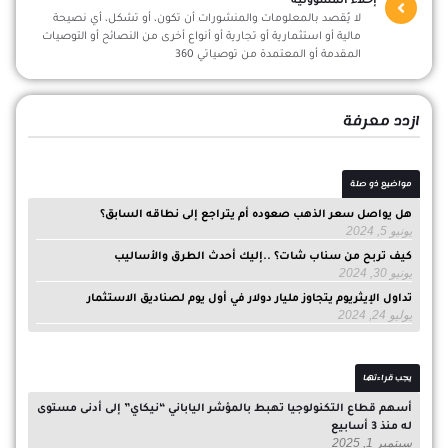
إخلاء المسؤولية
لا يُقصد بالمعلومات والمنشورات أن تكون، أو تشكل، أي نصيحة
مالية أو استثمارية أو تجارية أو أنواع أخرى من النصائح أو التوصيات
المقدمة أو المعتمدة من توصياتي 360
ازدد معرفة
مواضيع ذو صلة
هل يواصل سعر الذهب صعوده أم يتراجع إلى نطاقه السابق؟
يونيو 5, 2024
كيف تربح من سناب شات؟ ..إليك أحدث الطرق والأساليب
يونيو 30, 2024
تداول الإيثريوم يتجاوز مليار دولار في أول يوم لصناديق الاستثمار
يوليو 24, 2024
يجب قراءتها
أسهم قطاع التكنولوجيا تهبط بالمؤشر الياباني “نيكاي” إلى أدنى مستوى
له منذ 3 أسابيع
سبتمبر 1, 2025