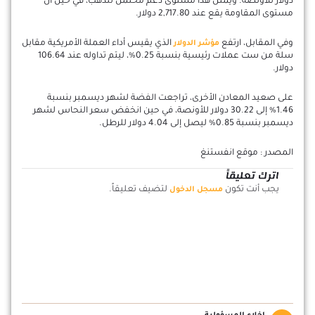
دولار للأونصة. ويمثل هذا مستوى دعم محتمل للذهب، في حين أن
مستوى المقاومة يقع عند 2,717.80 دولار.
وفي المقابل، ارتفع
الذي يقيس أداء العملة الأمريكية مقابل
مؤشر الدولار
سلة من ست عملات رئيسية بنسبة 0.25%، ليتم تداوله عند 106.64
دولار.
على صعيد المعادن الأخرى، تراجعت الفضة لشهر ديسمبر بنسبة
1.46% إلى 30.22 دولار للأونصة، في حين انخفض سعر النحاس لشهر
ديسمبر بنسبة 0.85% ليصل إلى 4.04 دولار للرطل.
المصدر : موقع انفستنغ
اترك تعليقاً
يجب أنت تكون
لتضيف تعليقاً.
مسجل الدخول