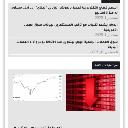
أسهم قطاع التكنولوجيا تهبط بالمؤشر الياباني “نيكاي” إلى أدنى مستوى
له منذ 3 أسابيع
سبتمبر 1, 2025
الدولار يشهد تقلبات مع ترقب المستثمرين لبيانات سوق العمل
الأمريكية
سبتمبر 1, 2025
سوق العملات الرقمية اليوم: بيتكوين عند 108,749 دولار وأداء العملات
البديلة
أغسطس 31, 2025
من تصنيفات مختلفة