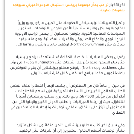
آخر الأخبار:
ترامب يحذّر مجموعة بريكس: استبدال الدولار الأميركي سيواجه
بعقوبات صارمة
وتعزز التعيينات الرئيسية في الحكومة، مثل تعيين ماركو روبيو وزيراً
للخارجية ومايكل والتز مستشاراً للأمن القومي، التوقعات باستمرار
السياسات الدفاعية القوية. يتوقع المحللون أن يعطي ترامب الأولوية
للردع النووي والدفاع الصاروخي والقدرات الفضائية، وهو ما سيفيد
شركات مثل Northrop Grumman، لوكهيد مارتن، رايثيون وL3Harris.
رغم أن بعض المبادرات الخاصة بالكفاءة قد تستهدف برامج رئيسية
مثل بناء السفن (مما يؤثر على شركات مثل Huntington وF-35 التي تؤثر
على Lockheed وNorthrop)، يتوقع محللو بيرنشتاين أن يقوم الكونغرس
بإعادة تمويل هذه البرامج كما فعل خلال فترة ترامب الأولى.
في حين أن عاماً كان من المفترض أن يشهد ازدهاراً لقطاع الدفاع بفضل
الطلب العالمي الكبير على الأسلحة الأمريكية، فإن أسهم القطاع أدت
أداءً أقل من مؤشر S&P 500. ومع ذلك، يرى محللو بيرنشتاين أسباباً
للتفاؤل، حيث إن زيادة الميزانيات والطلب الدولي الكبير والإدارة التي من
المحتمل أن تركز على الإنفاق الدفاعي، توفر نظرة إيجابية للمتعاقدين في
القطاع.
وفي سياق اخر, كتب محللو بيرنشتاين: “نحن متفائلون بشكل متزايد
بشأن توقعات أسهم الدفاع”، مشيرين إلى أن شركات مثل لوكهيد