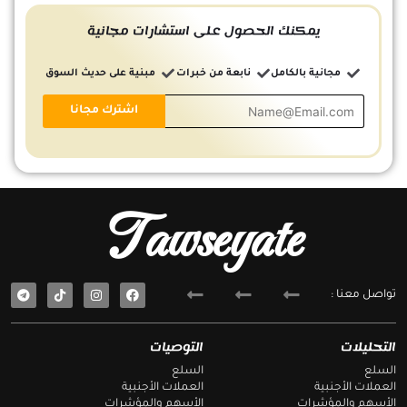
يمكنك الحصول على استشارات مجانية
مجانية بالكامل
نابعة من خبرات
مبنية على حديث السوق
Tawseyate
T
F
تواصل معنا :
e
a
l
c
e
e
g
b
التحليلات
التوصيات
r
o
a
o
السلع
السلع
m
k
العملات الأجنبية
العملات الأجنبية
الأسهم والمؤشرات
الأسهم والمؤشرات