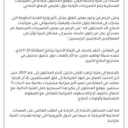
استناداً إلى فترة رئاسته الأولى، يتوقع المحللون ارتفاعاً في الميزانيات
العسكرية رغم التصريحات الأولية حول تقليص الإنفاق الدفاعي.
وعلى الرغم من وجود بعض القلق بشأن تأثير وزارة كفاءة الحكومة التي
يشارك في قيادتها إيلون ماسك وفيفيك راماسوامي على ميزانيات
الدفاع، أكد المحللون أنه “على الرغم من بعض التصريحات الصحفية، لم
يصدر أي بيان من إيلون ماسك يشير إلى مشاكل كبيرة تؤثر على
المتعاقدين الدفاعيين الرئيسيين.”
في المقابل، انتقد ماسك في الآونة الأخيرة برنامج المقاتلة F-35 الذي
تنفذه شركة لوكهيد مارتن، ما أثار تكهنات حول تدقيق محتمل في
مشاريع الدفاع الكبرى.
بالإشارة إلى فترة ترامب الأولى كدليل، أشار المحللون إلى عام 2017، حين
أدى الحديث المبكر عن قيود الميزانية إلى قلق المستثمرين، إلا أن الإدارة
تمكنت في النهاية من تنفيذ أكبر ميزانية مشتريات دفاعية منذ أحداث 11
سبتمبر. يتوقع المحللون أن يتكرر هذا السيناريو خلال الفترة الحالية، مع
احتمال تخفيف أو إزالة سقوف الميزانية للتعامل مع الضغوط
التضخمية وأولويات الدفاع.
كما لفت المحللون الانتباه إلى الزيادة في الطلب العالمي على المعدات
الدفاعية الأمريكية، لا سيما من الدول الأوروبية التي تواجه تهديدات أمنية
متزايدة.