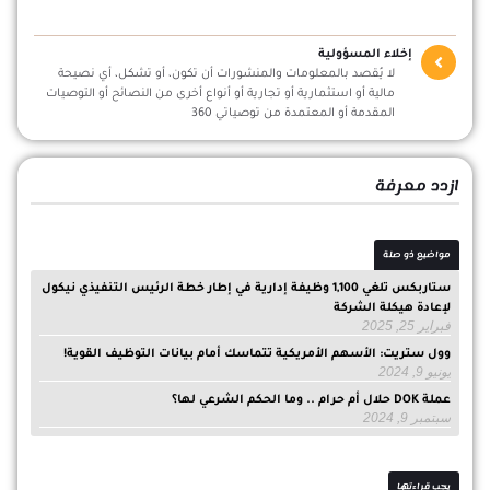
إخلاء المسؤولية
لا يُقصد بالمعلومات والمنشورات أن تكون، أو تشكل، أي نصيحة
مالية أو استثمارية أو تجارية أو أنواع أخرى من النصائح أو التوصيات
المقدمة أو المعتمدة من توصياتي 360
ازدد معرفة
مواضيع ذو صلة
ستاربكس تلغي 1,100 وظيفة إدارية في إطار خطة الرئيس التنفيذي نيكول
لإعادة هيكلة الشركة
فبراير 25, 2025
وول ستريت: الأسهم الأمريكية تتماسك أمام بيانات التوظيف القوية!
يونيو 9, 2024
عملة DOK حلال أم حرام .. وما الحكم الشرعي لها؟
سبتمبر 9, 2024
يجب قراءتها