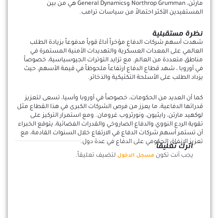
مارتن، Northrop Grumman وGeneral Dynamics هي من بين
المستفيدين الأكثر احتمالاً من سياسات ترامب.
نظرة مستقبلية
شهدت أسهم شركات الدفاع مؤخراً أداءً قوياً مدفوعاً بزيادة الطلب
العالمي على المعدات العسكرية والتهديدات الأمنية المستمرة في
مناطق متعددة من العالم. مع تزايد التوترات الجيوسياسية، خصوصاً
في أوروبا ، شهد قطاع الدفاع ارتفاعاً ملحوظاً في قيمة الأسهم، حيث
يزداد الطلب على الأسلحة التكتيكية والذخائر.
كما أن العديد من الحكومات، خصوصاً في أوروبا وآسيا، تسعى لتعزيز
قدراتها الدفاعية، ما يعزز من فرص الشركات الكبرى في هذا القطاع مثل
لوكهيد مارتن، رايثيون، ونورثروب غرومان. ومع استمرار التركيز على
تقوية الردع النووي والدفاع الصاروخي والقدرات الفضائية، يتوقع الخبراء
أن تستمر أسهم شركات الدفاع في الارتفاع خلال السنوات القادمة، مع
تعزيز الإنفاق الحكومي على الدفاع في عدة دول.
اترك تعليقاً
يجب أنت تكون
لتضيف تعليقاً.
مسجل الدخول