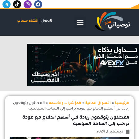
T
T
I
F
خطي
e
i
n
a
لى
l
k
s
c
لمحتوى
e
t
t
e
g
o
a
b
الأسواق المالية
البنوك والاستثمار
الشركات والاكتتابات
دخول
انشاء حساب
r
k
g
o
a
r
o
m
a
k
-
m
اعلان
p
l
a
n
e
»
»
»
المحللون يتوقعون
الرئيسية
الأسواق المالية
المؤشرات والأسهم
زيادة في أسهم الدفاع مع عودة ترامب إلى الساحة السياسية
المحللون يتوقعون زيادة في أسهم الدفاع مع عودة
ترامب إلى الساحة السياسية
ديسمبر 1, 2024