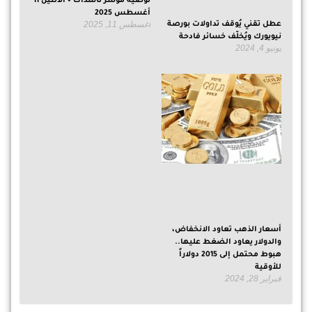
توصية مؤشر ناسداك – الاثنين 11
أغسطس 2025
أغسطس 11, 2025
عطل تقني يُوقف تداولات بورصة
نيويورك ويُخلّف خسائر فادحة
يونيو 4, 2024
أسعار الذهب تعاود الانخفاض،
والدولار يعاود الضغط عليها..
هبوط محتمل إلى 2015 دولاراً
للأوقية
فبراير 28, 2024