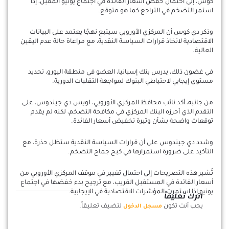
كوس، إلى احتمال خفض أسعار الفائدة في اجتماع يونيو المقبل، إذا
استمر التضخم في التراجع كما هو متوقع.
وذكر دي كوس أن المركزي الأوروبي سيتبع نهجًا يعتمد على البيانات
الاقتصادية لاتخاذ قرارات السياسة النقدية، مع مراعاة حالة عدم اليقين
العالية.
في غضون ذلك، يدرس بنك إسبانيا، العضو في منطقة اليورو، تحديد
مستوى إيجابي لاحتياطي البنوك لمواجهة التقلبات الدورية.
من جانبه، أكد نائب محافظ المركزي الأوروبي، لويس دي جيندوس، على
التقدم الذي أحرزه البنك المركزي في مكافحة التضخم، لكنه لم يقدم
توقعات واضحة بشأن وتيرة تخفيض أسعار الفائدة.
وشدد دي جيندوس على أن قرارات السياسة النقدية ستظل حذرة، مع
التأكيد على ضرورة استمرارها في كبح جماح التضخم.
تُشير هذه التصريحات إلى احتمال تغيير في موقف المركزي الأوروبي من
أسعار الفائدة في المستقبل القريب، مع ترجيح بدء خفضها في اجتماع
يونيو إذا استمرت المؤشرات الاقتصادية في الإيجابية.
اترك تعليقاً
يجب أنت تكون
لتضيف تعليقاً.
مسجل الدخول