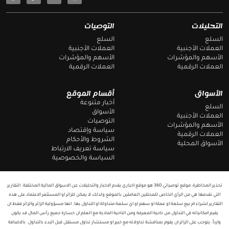
e
a
l
c
e
e
g
b
التحليلات
التوصيات
r
o
a
o
السلع
السلع
m
k
العملات الأجنبية
العملات الأجنبية
الأسهم والمؤشرات
الأسهم والمؤشرات
العملات الرقمية
العملات الرقمية
الأسواق
أقسام الموقع
أخبار متنوعة
السلع
الأسواق
العملات الأجنبية
التوصيات
الأسهم والمؤشرات
سياسة وإقتصاد
العملات الرقمية
الشروط والأحكام
الأسواق المحلية
سياسة تعريف الارتباط
السياسة والخصوصية
تحذير المخاطرة: موقع توصياتي 360 هو موقع اخباري يقدم الاخبار والتحليلات عن الاسواق المالية المختلفة. التقارير
التي نقدمها هي من الرأي الخاص للمحللين العاملين بالموقع ولذلك لا يمكن للزائر او المستثمر الاعتماد على هذه
التقارير لشراء ام بيع سلعة او عملة او سهم او اي سلعة متداولة او التداول بها. انها مسؤولية الزائر والزائر فقط ان
يقيم امكانياته في التداول من ناحية المعرفة ومن الناحية المادية مع العلم ان خسارة جميع رأس المال قد يكون
وارداً. يتوجب على الزائر ان يقوم بمناقشة تداولاته مع خبير او مستشار تداول مستقل قبل البدء بالتداول. بالاضافة