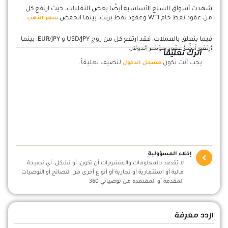
شهدت أسواق السلع الأساسية أيضًا بعض التقلبات، حيث ارتفع كل
من عقود نفط خام WTI وعقود نفط برنت، بينما انخفض
.
سعر الذهب
فيما يتعلق بالعملات، فقد ارتفع كل من زوج USD/JPY و EUR/JPY، بينما
ارتفع أيضًا عقود مؤشر الدولار.
اترك تعليقاً
يجب أنت تكون
لتضيف تعليقاً.
مسجل الدخول
إخلاء المسؤولية
لا يُقصد بالمعلومات والمنشورات أن تكون، أو تشكل، أي نصيحة
مالية أو استثمارية أو تجارية أو أنواع أخرى من النصائح أو التوصيات
المقدمة أو المعتمدة من توصياتي 360
ازدد معرفة