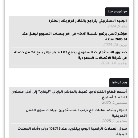
مواضيع ذو صلة
الجنيه الاسترليني يتراجع بانتظار قرار بنك إنجلترا
مايو 9, 2024
مؤشر تاسي يرتفع بنسبة 0.61% في آخر جلسات الأسبوع ليغلق عند
2685.61 نقطة
أبريل 18, 2024
صندوق الاستثمارات السعودي يجمع 1.03 مليار دولار ببيع 2% من حصته
في شركة الاتصالات السعودية
نوفمبر 14, 2024
يجب قراءتها
أسهم قطاع التكنولوجيا تهبط بالمؤشر الياباني “نيكاي” إلى أدنى مستوى
له منذ 3 أسابيع
سبتمبر 1, 2025
الدولار يشهد تقلبات مع ترقب المستثمرين لبيانات سوق العمل
الأمريكية
سبتمبر 1, 2025
سوق العملات الرقمية اليوم: بيتكوين عند 108,749 دولار وأداء العملات
البديلة