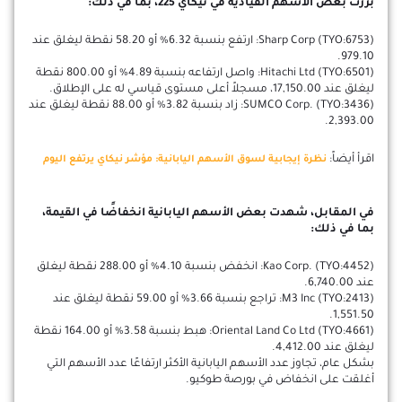
برزت بعض الأسهم القيادية في نيكاي 225، بما في ذلك:
Sharp Corp (TYO:6753): ارتفع بنسبة 6.32% أو 58.20 نقطة ليغلق عند
979.10.
Hitachi Ltd (TYO:6501): واصل ارتفاعه بنسبة 4.89% أو 800.00 نقطة
ليغلق عند 17,150.00، مسجلاً أعلى مستوى قياسي له على الإطلاق.
SUMCO Corp. (TYO:3436): زاد بنسبة 3.82% أو 88.00 نقطة ليغلق عند
2,393.00.
اقرأ أيضاً:
نظرة إيجابية لسوق الأسهم اليابانية: مؤشر نيكاي يرتفع اليوم
في المقابل، شهدت بعض الأسهم اليابانية انخفاضًا في القيمة،
بما في ذلك:
Kao Corp. (TYO:4452): انخفض بنسبة 4.10% أو 288.00 نقطة ليغلق
عند 6,740.00.
M3 Inc (TYO:2413): تراجع بنسبة 3.66% أو 59.00 نقطة ليغلق عند
1,551.50.
Oriental Land Co Ltd (TYO:4661): هبط بنسبة 3.58% أو 164.00 نقطة
ليغلق عند 4,412.00.
بشكل عام، تجاوز عدد الأسهم اليابانية الأكثر ارتفاعًا عدد الأسهم التي
أغلقت على انخفاض في بورصة طوكيو.