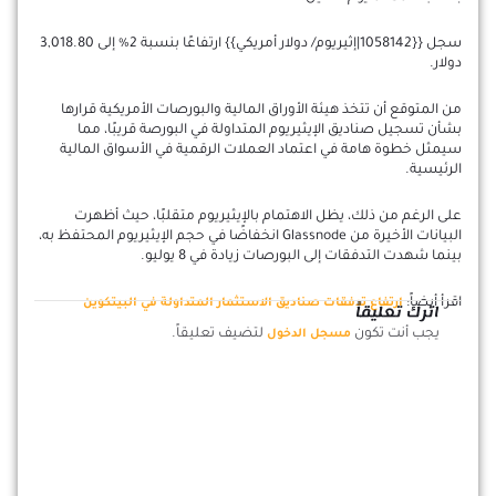
سجل {{1058142|إثيريوم/ دولار أمريكي}} ارتفاعًا بنسبة 2% إلى 3,018.80
دولار.
من المتوقع أن تتخذ هيئة الأوراق المالية والبورصات الأمريكية قرارها
بشأن تسجيل صناديق الإيثيريوم المتداولة في البورصة قريبًا، مما
سيمثل خطوة هامة في اعتماد العملات الرقمية في الأسواق المالية
الرئيسية.
على الرغم من ذلك، يظل الاهتمام بالإيثيريوم متقلبًا، حيث أظهرت
البيانات الأخيرة من Glassnode انخفاضًا في حجم الإيثيريوم المحتفظ به،
بينما شهدت التدفقات إلى البورصات زيادة في 8 يوليو.
اقرأ أيضاً:
ارتفاع تدفقات صناديق الاستثمار المتداولة في البيتكوين
اترك تعليقاً
يجب أنت تكون
لتضيف تعليقاً.
مسجل الدخول