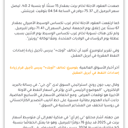
صعدت العقود الآجلة لخام برنت بمقدار 15 سنتًا، أو بنسبة 0.2%، ليصل
سعر البرميل إلى 75.37 دولار في الساعة 04:54 بتوقيت غرينتش.
كما ارتفعت العقود الآجلة لخام غرب تكساس الوسيط الأميركي بمقدار
67 سنتًا عن إغلاق يوم الجمعة، ليصل السعر إلى 71.41 دولار للبرميل.
ولم تكن هناك تسوية لخام غرب تكساس الوسيط يوم الاثنين بسبب
عطلة يوم الرؤساء في الولايات المتحدة، وفقًا لوكالة “رويترز”.
وفي تقرير لبلومبرغ، أفيد أن تحالف “أوبك+” يدرس تأجيل زيادة إمدادات
النفط المقررة في أبريل المقبل.
آخر أخبار الأسواق العالمية:
بلومبرغ: تحالف “أوبك+” يدرس تأجيل قرار زيادة
إمدادات النفط في أبريل المقبل
وقال ييب جون رونج، استراتيجي السوق لدى “آي.جي”، في رسالة بالبريد
الإلكتروني: “الموضوع الرئيسي الذي يؤثر في أسعار النفط في الآونة
الأخيرة هو توقعات العرض. ومع انخفاض الأسعار في الأسابيع الماضية،
جاءت أنباء الهجوم بطائرة مسيرة على خط أنابيب التصدير الكازاخستاني
في روسيا لتخفف من المشاعر السلبية في السوق.”
من جهته، أشار محللو “بي.إم.آي” في مذكرة لهم إلى أن متوسط ​​أسعار
برنت في 2025 قد يبلغ 76 دولارًا للبرميل، وهو ما يمثل انخفاضًا بنسبة