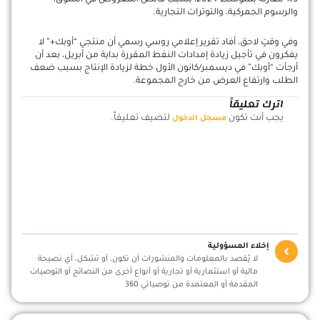
5% مقارنة بمتوسط 2024، بسبب فائض المعروض في السوق،
والرسوم الجمركية، والتوترات التجارية.
وفي وقتٍ لاحق، أفاد تقرير إعلامي روسي رسمي أن منتجي “أوبك+” لا
يفكرون في تأجيل زيادة إمدادات النفط المقررة بداية من أبريل، بعد أن
أرجأت “أوبك” في ديسمبر/كانون الأول خطة لزيادة الإنتاج بسبب ضعف
الطلب وارتفاع العرض من خارج المجموعة.
اترك تعليقاً
يجب أنت تكون
لتضيف تعليقاً.
مسجل الدخول
إخلاء المسؤولية
لا يُقصد بالمعلومات والمنشورات أن تكون، أو تشكل، أي نصيحة
مالية أو استثمارية أو تجارية أو أنواع أخرى من النصائح أو التوصيات
المقدمة أو المعتمدة من توصياتي 360