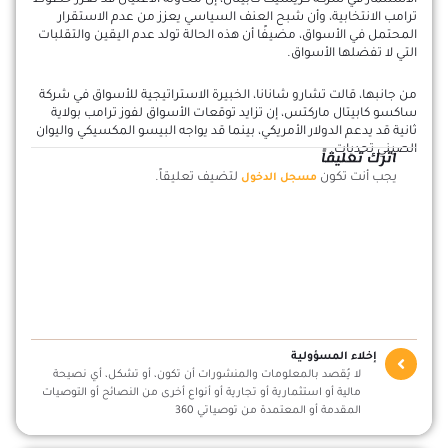
الاستثمار في شركة كريسيت كابيتال، إن محاولة الاغتيال قد تعزز حظوظ
ترامب الانتخابية، وأن شبح العنف السياسي يعزز من عدم الاستقرار
المحتمل في الأسواق، مضيفًا أن هذه الحالة تولد عدم اليقين والتقلبات
التي لا تفضلها الأسواق.
من جانبها، قالت تشارو شانانا، الخبيرة الاستراتيجية للأسواق في شركة
ساكسو كابيتال ماركتس، إن تزايد توقعات الأسواق لفوز ترامب بولاية
ثانية قد يدعم الدولار الأمريكي، بينما قد يواجه البيسو المكسيكي واليوان
الصيني تحديات.
اترك تعليقاً
يجب أنت تكون
لتضيف تعليقاً.
مسجل الدخول
إخلاء المسؤولية
لا يُقصد بالمعلومات والمنشورات أن تكون، أو تشكل، أي نصيحة
مالية أو استثمارية أو تجارية أو أنواع أخرى من النصائح أو التوصيات
المقدمة أو المعتمدة من توصياتي 360