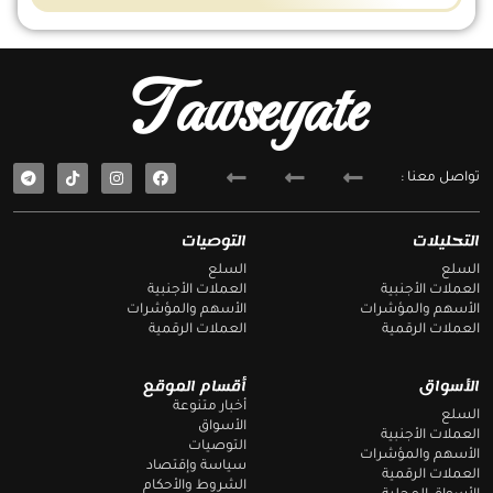
Tawseyate
T
F
تواصل معنا :
e
a
l
c
e
e
g
b
التحليلات
التوصيات
r
o
a
o
السلع
السلع
m
k
العملات الأجنبية
العملات الأجنبية
الأسهم والمؤشرات
الأسهم والمؤشرات
العملات الرقمية
العملات الرقمية
الأسواق
أقسام الموقع
أخبار متنوعة
السلع
الأسواق
العملات الأجنبية
التوصيات
الأسهم والمؤشرات
سياسة وإقتصاد
العملات الرقمية
الشروط والأحكام