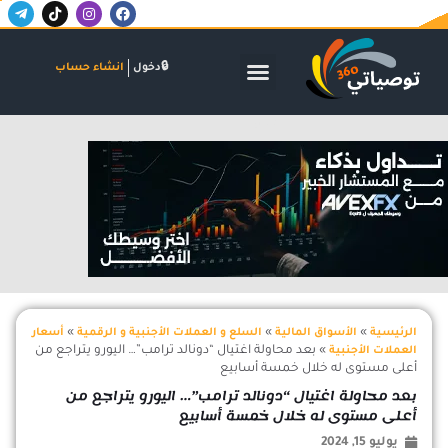
T
T
I
F
خطي
e
i
n
a
لى
l
k
s
c
لمحتوى
e
t
t
e
g
o
a
b
الأسواق المالية
البنوك والاستثمار
الشركات والاكتتابات
دخول
انشاء حساب
r
k
g
o
a
r
o
m
a
k
-
m
اعلان
p
l
a
n
e
»
»
»
الرئيسية
الأسواق المالية
السلع و العملات الأجنبية و الرقمية
أسعار
»
بعد محاولة اغتيال “دونالد ترامب”… اليورو يتراجع من
العملات الأجنبية
أعلى مستوى له خلال خمسة أسابيع
بعد محاولة اغتيال “دونالد ترامب”… اليورو يتراجع من
أعلى مستوى له خلال خمسة أسابيع
يوليو 15, 2024