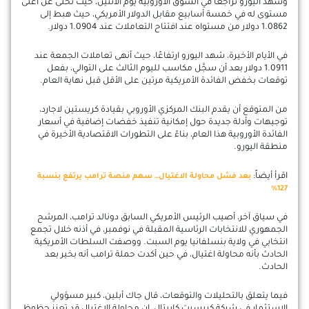
وشهد اليورو تراجعًا في السوق الأوروبية يوم الاثنين، حيث تخلَّى عن أعلى
مستوى له في خمسة أسابيع مقابل الدولار الأمريكي، حيث هبط إلى
1.0862 دولار من مستواه عند افتتاح التعاملات عند 1.0904 دولار.
في الأيام الأخيرة، شهد اليورو ارتفاعًا، حيث أنهى تعاملات الجمعة عند
1.0911 دولار بعد أن سجَّل مكاسب لليوم الثالث على التوالي، بفعل
توقعات بخفض الفائدة الأمريكية مرتين على الأقل قبل نهاية العام.
من المتوقع أن يقدم البنك المركزي الأوروبي بقيادة كريستين لاجارد،
توجيهات وأدلة جديدة حول إمكانية تنفيذ خفضات إضافية في أسعار
الفائدة الأوروبية هذا العام، بناءً على التطورات الاقتصادية الأخيرة في
منطقة اليورو.
اقرأ أيضاً:
بعد فشل محاولة الاغتيال… سهم منصة ترامب يرتفع بنسبة
127%
في سياق آخر، أصيب الرئيس الأمريكي السابق دونالد ترامب، المرشح
الجمهوري للانتخابات الرئاسية المقبلة في نوفمبر، في أذنه خلال تجمع
انتخابي في ولاية بنسلفانيا يوم السبت. ووصفت السلطات الأمريكية
الحادث بأنه محاولة اغتيال، في حين أكدت حملة ترامب أنه بخير بعد
الحادث.
فيما يتعلق بالتحليلات والتوقعات، قال جاك أبلين، كبير مسؤولي