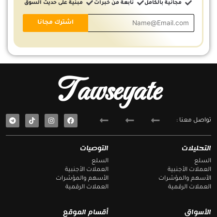
مجانية بالكامل
نابعة من خبرات
مبنية على حديث السوق
Tawseyate
T
F
تواصل معنا :
e
a
l
c
e
e
g
b
التحليلات
التوصيات
r
o
a
o
السلع
السلع
m
k
العملات الأجنبية
العملات الأجنبية
الأسهم والمؤشرات
الأسهم والمؤشرات
العملات الرقمية
العملات الرقمية
الأسواق
أقسام الموقع