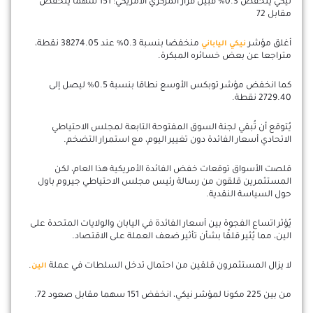
نيكي ينخفض 0.3% قبيل قرار المركزي الأمريكي: 151 سهما ينخفض
مقابل 72
أغلق مؤشر
منخفضا بنسبة 0.3% عند 38274.05 نقطة،
نيكي الياباني
متراجعا عن بعض خسائره المبكرة.
كما انخفض مؤشر توبكس الأوسع نطاقا بنسبة 0.5% ليصل إلى
2729.40 نقطة.
يُتوقع أن تُبقي لجنة السوق المفتوحة التابعة لمجلس الاحتياطي
الاتحادي أسعار الفائدة دون تغيير اليوم، مع استمرار التضخم.
قلصت الأسواق توقعات خفض الفائدة الأمريكية هذا العام، لكن
المستثمرين قلقون من رسالة رئيس مجلس الاحتياطي جيروم باول
حول السياسة النقدية.
يُؤثر اتساع الفجوة بين أسعار الفائدة في اليابان والولايات المتحدة على
الين، مما يُثير قلقًا بشأن تأثير ضعف العملة على الاقتصاد.
لا يزال المستثمرون قلقين من احتمال تدخل السلطات في عملة
.
الين
من بين 225 مكونا لمؤشر نيكي، انخفض 151 سهما مقابل صعود 72.