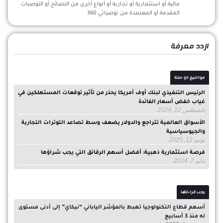
مالية أو استثمارية أو تجارية أو أنواع أخرى من النصائح أو التوصيات
المقدمة أو المعتمدة من توصياتي 360
ازدد معرفة
مواضيع ذو صلة
الرئيس التنفيذي لبنك أوف أمريكا يحذر من تأثير توقعات المستهلكين في
غياب خفض أسعار الفائدة
أغسطس 12, 2024
الأسواق العالمية تتراجع والدولار يضعف وسط تصاعد التوترات التجارية
والجيوسياسية
يونيو 12, 2025
فرصة استثمارية ذهبية: أفضل أسهم الرقائق التي يجب شراؤها
مايو 7, 2024
يجب قراءتها
أسهم قطاع التكنولوجيا تهبط بالمؤشر الياباني “نيكاي” إلى أدنى مستوى
له منذ 3 أسابيع