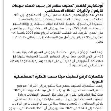
أوبنهايمر تخفض تصنيف سهم آبل بسبب ضعف مبيعات
الآيفون وتأثيرات الذكاء الاصطناعي
خفض محللو أوبنهايمر تصنيف سهم آبل من “أداء متفوق” إلى “أداء
محايد”، بسبب التوقعات الضعيفة لمبيعات الآيفون والمنافسة
الشديدة في السوق الصينية. كما قام البنك الاستثماري بإزالة السعر
المستهدف البالغ 250 دولارًا، مشيرين إلى التحديات في النمو والتقييم
على المدى القريب. كما خفضت تقديرات الأرباح لعام 2026 بنسبة 4%
لتصل إلى 7.95 دولار، وهي أقل من التوقعات الإجمالية التي كانت 8.23
دولار.
توقع المحللون أن تتراجع شحنات الآيفون في السوق الصينية بنسبة
25% في الربع الأخير، مما أدى إلى انخفاض الحصة السوقية لشركة آبل
هناك. كما أشاروا إلى أن قدرة آبل على قيادة دورة ترقية مدفوعة بالذكاء
الاصطناعي تبدو محدودة.
بنشمارك ترفع تصنيف ميتا بسبب النظرة المستقبلية
القوية
رفعت بنشمارك تصنيف سهم ميتا بلاتفورمز إلى “شراء”، مع رفع
السعر المستهدف إلى 820 دولارًا، بناءً على توقعات قوية لعام 2025.
حيث تعزز الشركات الكبرى في ميتا، مثل تحسين الإعلانات وزيادة
مشاركة المستخدمين، إلى جانب استثماراتها في الذكاء الاصطناعي.
يتوقع المحللون أن تتحسن حصة ميتا في سوق الإعلانات في الولايات
المتحدة إلى 24.3% في 2025، مشيرين إلى أن الذكاء الاصطناعي سيكون