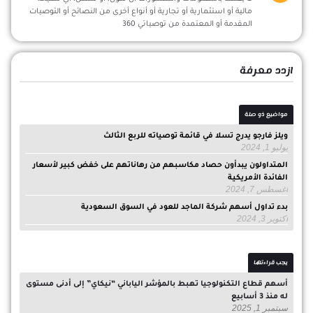
مالية أو استثمارية أو تجارية أو أنواع أخرى من النصائح أو التوصيات
المقدمة أو المعتمدة من توصياتي 360
ازدد معرفة
مواضيع ذو صلة
ويلز فارجو يدرج تسلا في قائمة توصياته للربع الثالث
يوليو 1, 2024
المتداولون يبدأون حصاد مكاسبهم من رهاناتهم على خفض كبير لأسعار
الفائدة الأمريكية
أغسطس 7, 2024
بدء تداول أسهم شركة الماجد للعود في السوق السعودية
أكتوبر 3, 2024
يجب قراءتها
أسهم قطاع التكنولوجيا تهبط بالمؤشر الياباني “نيكاي” إلى أدنى مستوى
له منذ 3 أسابيع
سبتمبر 1, 2025