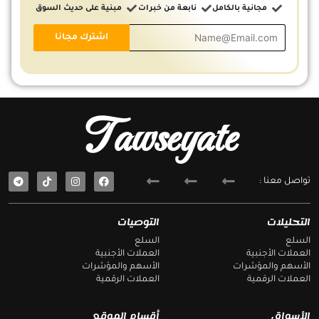
مجانية بالكامل
نابعة من خبرات
مبنية على حديث السوق
Tawseyate
T
F
تواصل معنا :
e
a
l
c
e
e
g
b
التحليلات
التوصيات
r
o
a
o
السلع
السلع
m
k
العملات الأجنبية
العملات الأجنبية
الأسهم والمؤشرات
الأسهم والمؤشرات
العملات الرقمية
العملات الرقمية
الأسواق
أقسام الموقع