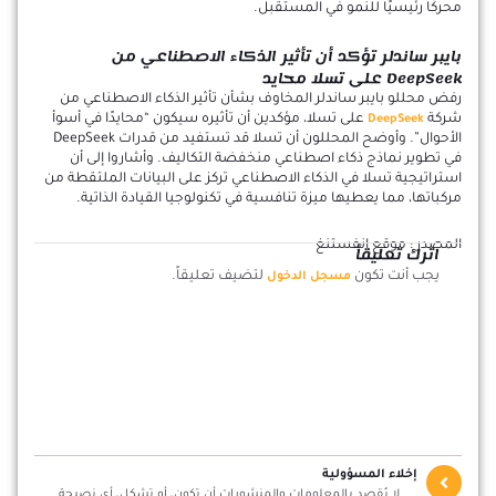
محركًا رئيسيًا للنمو في المستقبل.
بايبر ساندلر تؤكد أن تأثير الذكاء الاصطناعي من
DeepSeek على تسلا محايد
رفض محللو بايبر ساندلر المخاوف بشأن تأثير الذكاء الاصطناعي من
شركة
على تسلا، مؤكدين أن تأثيره سيكون “محايدًا في أسوأ
DeepSeek
الأحوال”. وأوضح المحللون أن تسلا قد تستفيد من قدرات DeepSeek
في تطوير نماذج ذكاء اصطناعي منخفضة التكاليف. وأشاروا إلى أن
استراتيجية تسلا في الذكاء الاصطناعي تركز على البيانات الملتقطة من
مركباتها، مما يعطيها ميزة تنافسية في تكنولوجيا القيادة الذاتية.
المصدر : موقع انفستنغ
اترك تعليقاً
يجب أنت تكون
لتضيف تعليقاً.
مسجل الدخول
إخلاء المسؤولية
لا يُقصد بالمعلومات والمنشورات أن تكون، أو تشكل، أي نصيحة