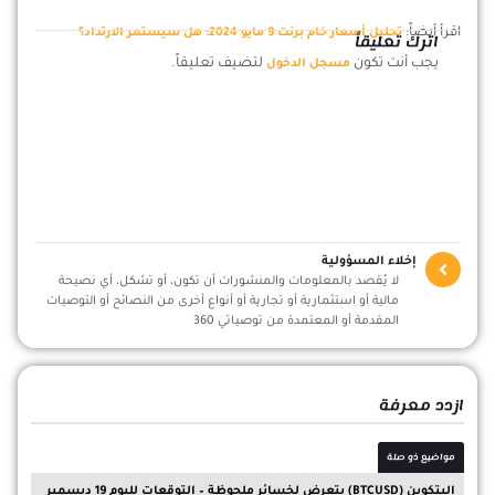
اقرأ أيضاً:
تحليل أسعار خام برنت 9 مايو 2024: هل سيستمر الارتداد؟
اترك تعليقاً
يجب أنت تكون
لتضيف تعليقاً.
مسجل الدخول
إخلاء المسؤولية
لا يُقصد بالمعلومات والمنشورات أن تكون، أو تشكل، أي نصيحة
مالية أو استثمارية أو تجارية أو أنواع أخرى من النصائح أو التوصيات
المقدمة أو المعتمدة من توصياتي 360
ازدد معرفة
مواضيع ذو صلة
البتكوين (BTCUSD) يتعرض لخسائر ملحوظة – التوقعات لليوم 19 ديسمبر