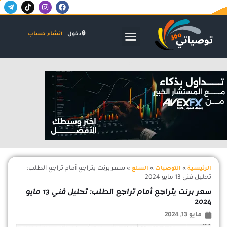
T
T
I
F
خطي
e
i
n
a
لى
l
k
s
c
لمحتوى
e
t
t
e
g
o
a
b
الأسواق المالية
البنوك والاستثمار
الشركات والاكتتابات
دخول
انشاء حساب
r
k
g
o
a
r
o
m
a
k
-
m
اعلان
p
l
a
n
e
»
»
»
سعر برنت يتراجع أمام تراجع الطلب:
الرئيسية
التوصيات
السلع
تحليل فني 13 مايو 2024
سعر برنت يتراجع أمام تراجع الطلب: تحليل فني 13 مايو
2024
مايو 13, 2024