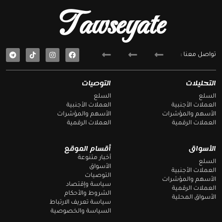
Tawseyate
T
F
تواصل معنا :
e
a
l
c
e
e
g
b
التحليلات
التوصيات
r
o
a
o
السلع
السلع
m
k
العملات الأجنبية
العملات الأجنبية
الأسهم والمؤشرات
الأسهم والمؤشرات
العملات الرقمية
العملات الرقمية
الأسواق
أقسام الموقع
أخبار متنوعة
السلع
الأسواق
العملات الأجنبية
التوصيات
الأسهم والمؤشرات
سياسة وإقتصاد
العملات الرقمية
الشروط والأحكام
الأسواق المحلية
سياسة تعريف الارتباط
السياسة والخصوصية