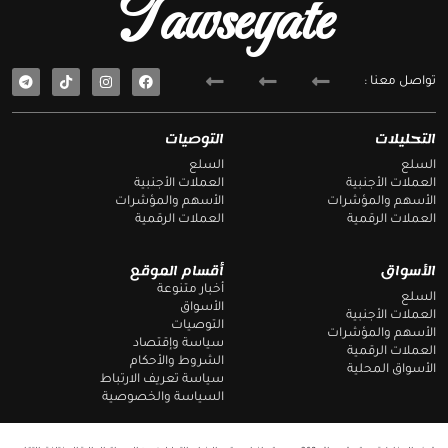
Tawseyate
T
F
تواصل معنا :
e
a
l
c
e
e
g
b
التحليلات
التوصيات
r
o
a
o
السلع
السلع
m
k
العملات الأجنبية
العملات الأجنبية
الأسهم والمؤشرات
الأسهم والمؤشرات
العملات الرقمية
العملات الرقمية
الأسواق
أقسام الموقع
أخبار متنوعة
السلع
الأسواق
العملات الأجنبية
التوصيات
الأسهم والمؤشرات
سياسة وإقتصاد
العملات الرقمية
الشروط والأحكام
الأسواق المحلية
سياسة تعريف الارتباط
السياسة والخصوصية