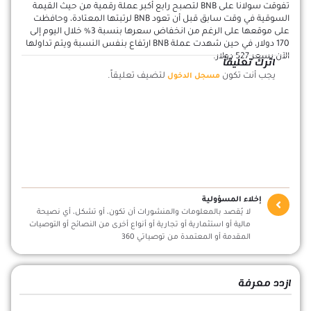
تفوقت سولانا على BNB لتصبح رابع أكبر عملة رقمية من حيث القيمة
السوقية في وقت سابق قبل أن تعود BNB لرتبتها المعتادة، وحافظت
على موقعها على الرغم من انخفاض سعرها بنسبة 3% خلال اليوم إلى
170 دولار، في حين شهدت عملة BNB ارتفاع بنفس النسبة ويتم تداولها
الآن بسعر 527 دولار.
اترك تعليقاً
يجب أنت تكون
لتضيف تعليقاً.
مسجل الدخول
إخلاء المسؤولية
لا يُقصد بالمعلومات والمنشورات أن تكون، أو تشكل، أي نصيحة
مالية أو استثمارية أو تجارية أو أنواع أخرى من النصائح أو التوصيات
المقدمة أو المعتمدة من توصياتي 360
ازدد معرفة