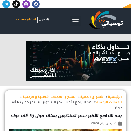
T
T
I
F
خطي
e
i
n
a
لى
l
k
s
c
لمحتوى
e
t
t
e
g
o
a
b
الأسواق المالية
البنوك والاستثمار
الشركات والاكتتابات
دخول
انشاء حساب
r
k
g
o
a
r
o
m
a
k
-
m
اعلان
p
l
a
n
e
»
»
»
الرئيسية
الأسواق المالية
السلع و العملات الأجنبية و الرقمية
»
بعد التراجع الأخير سعر البيتكوين يستقر حول 63 ألف
العملات الرقمية
دولار
بعد التراجع الأخير سعر البيتكوين يستقر حول 63 ألف دولار
مارس 20, 2024