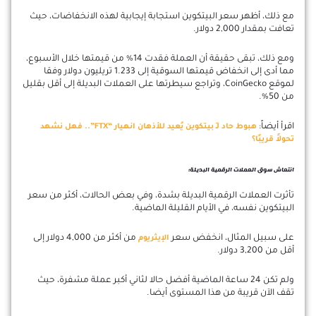
مع ذلك، أظهر سعر البيتكوين استجابة إيجابية لهذه الانخفاضات، حيث
تعافت بمقدار 2,000 دولار.
ومع ذلك، تبقى حقيقة أن العملة فقدت 14% من قيمتها خلال الأسبوع،
مما أدى إلى انخفاض قيمتها السوقية إلى 1.233 تريليون دولار وفقا
لموقع CoinGecko، وتراجع سيطرتها على العملات البديلة إلى أقل بقليل
من 50%.
اقرأ أيضاً:
هبوط حاد لـِ بيتكوين يُعيد للأذهان انهيار “FTX”.. فهل نشهد
تحولاً قريبًا؟
انتعاش سوق العملات الرقمية البديلة:
تأثرت العملات الرقمية البديلة بشدة، وفي بعض الحالات، أكثر من سعر
البيتكوين نفسه، في الأيام القليلة الماضية.
على سبيل المثال، انخفض سعر
من أكثر من 4,000 دولار إلى
الإيثريوم
أقل من 3,200 دولار.
ولم تكن 24 ساعة الماضية أفضل حالا لثاني أكبر عملة مشفرة، حيث
تقف الآن قريبة من هذا المستوى أيضا.