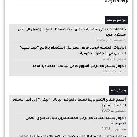
ازدد معرفة
مواضيع ذو صلة
تراجعات حادة في سعر البيتكوين تحت ضغوط البيع: الوصول إلى أدنى
مستوى جديد
أغسطس 21, 2024
الولايات المتحدة تدرس فرض حظر على استخدام برنامج “ديب سيك”
الصيني في الأجهزة الحكومية
مارس 9, 2025
الدولار يستقر مع ترقب أسبوع حافل ببيانات اقتصادية هامة
فبراير 26, 2024
يجب قراءتها
أسهم قطاع التكنولوجيا تهبط بالمؤشر الياباني “نيكاي” إلى أدنى مستوى
له منذ 3 أسابيع
سبتمبر 1, 2025
الدولار يشهد تقلبات مع ترقب المستثمرين لبيانات سوق العمل
الأمريكية
سبتمبر 1, 2025
سوق العملات الرقمية اليوم: بيتكوين عند 108,749 دولار وأداء العملات