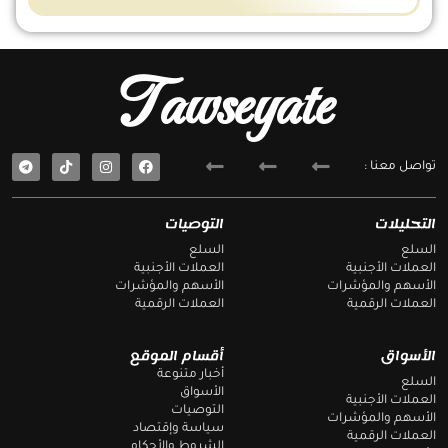
Tawseyate
T
F
تواصل معنا :
e
a
l
c
e
e
g
b
التحليلات
التوصيات
r
o
a
o
السلع
السلع
m
k
العملات الأجنبية
العملات الأجنبية
الأسهم والمؤشرات
الأسهم والمؤشرات
العملات الرقمية
العملات الرقمية
الأسواق
أقسام الموقع
أخبار متنوعة
السلع
الأسواق
العملات الأجنبية
التوصيات
الأسهم والمؤشرات
سياسة وإقتصاد
العملات الرقمية
الشروط والأحكام