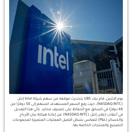
يوم الاثنين، قام بنك UBS بتحديث موقفه من سهم شركة Intel إنتل
(NASDAQ:INTC)، حيث رفع السعر المستهدف للسهم إلى 50 دولارًا من
46 دولارًا في السابق مع الحفاظ على تصنيف محايد. يأتي هذا التعديل
في أعقاب إعلان إنتل (NASDAQ:INTC) عن إعادة هيكلة بيان الأرباح
والخسائر (P&L) لتعكس بشكل أفضل العمليات المتميزة لمجموعات
التصنيع والمنتجات الخاصة بها.