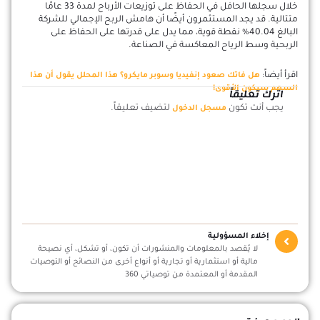
خلال سجلها الحافل في الحفاظ على توزيعات الأرباح لمدة 33 عامًا
متتالية. قد يجد المستثمرون أيضًا أن هامش الربح الإجمالي للشركة
البالغ 40.04% نقطة قوية، مما يدل على قدرتها على الحفاظ على
الربحية وسط الرياح المعاكسة في الصناعة.
اقرأ أيضاً:
هل فاتك صعود إنفيديا وسوبر مايكرو؟ هذا المحلل يقول أن هذا
السهم سيكون الأقوى!
اترك تعليقاً
يجب أنت تكون
لتضيف تعليقاً.
مسجل الدخول
إخلاء المسؤولية
لا يُقصد بالمعلومات والمنشورات أن تكون، أو تشكل، أي نصيحة
مالية أو استثمارية أو تجارية أو أنواع أخرى من النصائح أو التوصيات
المقدمة أو المعتمدة من توصياتي 360