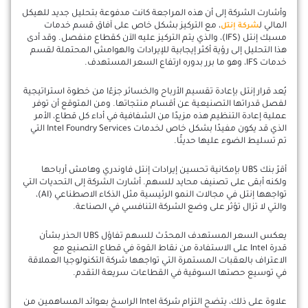
وأشارت الشركة إلى أن هذه المراجعة كانت مدفوعة بتحليل جديد للهيكل
المالي ل
، مع التركيز بشكل خاص على آفاق قسم خدمات
شركة إنتل
مسبك إنتل (IFS)، والذي يتم التركيز عليه الآن كقطاع منفصل. وقد أدى
هذا التحليل إلى رؤية أكثر إيجابية للإيرادات والهوامش المحتملة لقسم
خدمات IFS، وهو ما برر بدوره ارتفاع السعر المستهدف.
يُعد قرار إنتل بإعادة تقسيم الأرباح والخسائر جزءًا من خطوة استراتيجية
لفصل قدراتها التصنيعية عن أقسام منتجاتها. ومن المتوقع أن توفر
عملية إعادة التنظيم هذه مزيدًا من الشفافية في أداء كل قطاع، الأمر
الذي قد يكون مفيدًا بشكل خاص لخدمات Intel Foundry Services التي
تم تسليط الضوء عليها حديثًا.
أقرّ بنك UBS بإمكانية تحسين إيرادات إنتل فاوندري وهامش أرباحها
ولكنه أبقى على تصنيف محايد للسهم. أشارت الشركة إلى التحديات التي
تواجهها إنتل في مجالات النمو الرئيسية مثل الذكاء الاصطناعي (AI)،
والتي لا تزال تؤثر على وضع الشركة التنافسي في الصناعة.
يعكس السعر المستهدف المحدّث للسهم تفاؤل UBS الحذر بشأن
قدرة Intel على الاستفادة من نقاط القوة في قطاع التصنيع مع
الاعتراف بالعقبات المستمرة التي تواجهها شركة التكنولوجيا العملاقة
في توسيع حصتها السوقية في القطاعات سريعة التقدم.
علاوة على ذلك، يتضح التزام شركة Intel الراسخ بعوائد المساهمين من