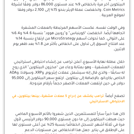
البيتكوين آخر مرة بانخفاض 9% عند مستوى 86,000 دولار، وفقًا لشركة
Coin Metrics. وانخفضت عملة الإيثر بنحو 15% إلى 2,100 دولار وفقا
لموقع العربية .
وفي الوقت نفسه، عكست الأسهم المرتبطة بالعملات المشفرة
اتجاهها أيضًا. انخفضت “كوينباس” و”روبين هوود” بنسبة 4.6% و6.4%
على التوالي. كما تحولت أسهم MicroStrategy من ارتفاع بنسبة 14%
عند افتتاح السوق إلى تداول على انخفاض بأكثر من 1.8% بعد ظهر يوم
الاثنين.
خلال عطلة نهاية الأسبوع، أعلن ترامب عن إنشاء احتياطي استراتيجي
للعملات المشفرة – وهو بمثابة وعاء من “مخزون البيتكوين” الذي روج
له سابقًا – والذي قال إنه سيشمل عملات إيثريوم، وXRP، وسولانا، وADA
الخاص بكاردانو، بالإضافة إلى بيتكوين. ارتفع سعر البيتكوين إلى 95,000
دولار، في حين ارتفعت العملات الأصغر حجماً بأرقام مزدوجة.
تصفح أيضاً:
ترامب يكشف عن إدراج 5 عملات مشفرة، بينها بيتكوين، في
الاحتياطي الاستراتيجي
كان هذا خبراً ساراً للمستثمرين، الذين شعروا بالألم الأسبوع الماضي
حيث هبطت البيتكوين إلى ما دون مستوى 90,000 دولار الرئيسي لأول
مرة في ثلاثة أشهر، لتسجل انخفاضًا بنسبة 25% عن أعلى مستوى لها
على الإطلاق في يناير. جعل هذا الانخفاض عن مستويات الدعم