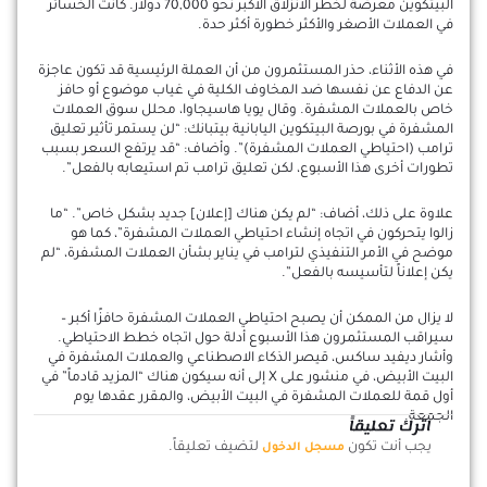
البيتكوين معرضة لخطر الانزلاق الأكبر نحو 70,000 دولار. كانت الخسائر
في العملات الأصغر والأكثر خطورة أكثر حدة.
في هذه الأثناء، حذر المستثمرون من أن العملة الرئيسية قد تكون عاجزة
عن الدفاع عن نفسها ضد المخاوف الكلية في غياب موضوع أو حافز
خاص بالعملات المشفرة. وقال يويا هاسيجاوا، محلل سوق العملات
المشفرة في بورصة البيتكوين اليابانية بيتبانك: “لن يستمر تأثير تعليق
ترامب (احتياطي العملات المشفرة)”. وأضاف: “قد يرتفع السعر بسبب
تطورات أخرى هذا الأسبوع، لكن تعليق ترامب تم استيعابه بالفعل”.
علاوة على ذلك، أضاف: “لم يكن هناك [إعلان] جديد بشكل خاص”. “ما
زالوا يتحركون في اتجاه إنشاء احتياطي العملات المشفرة”، كما هو
موضح في الأمر التنفيذي لترامب في يناير بشأن العملات المشفرة، “لم
يكن إعلاناً لتأسيسه بالفعل”.
لا يزال من الممكن أن يصبح احتياطي العملات المشفرة حافزًا أكبر –
سيراقب المستثمرون هذا الأسبوع أدلة حول اتجاه خطط الاحتياطي.
وأشار ديفيد ساكس، قيصر الذكاء الاصطناعي والعملات المشفرة في
البيت الأبيض، في منشور على X إلى أنه سيكون هناك “المزيد قادماً” في
أول قمة للعملات المشفرة في البيت الأبيض، والمقرر عقدها يوم
الجمعة.
اترك تعليقاً
يجب أنت تكون
لتضيف تعليقاً.
مسجل الدخول