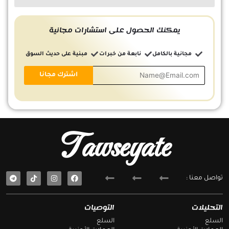
يمكنك الحصول على استشارات مجانية
مجانية بالكامل
نابعة من خبرات
مبنية على حديث السوق
Tawseyate
T
F
تواصل معنا :
e
a
l
c
e
e
g
b
التحليلات
التوصيات
r
o
a
o
السلع
السلع
m
k