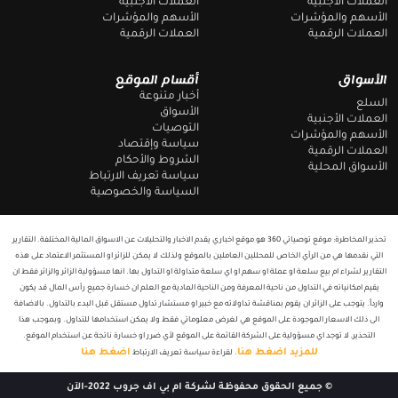
العملات الأجنبية
العملات الأجنبية
الأسهم والمؤشرات
الأسهم والمؤشرات
العملات الرقمية
العملات الرقمية
الأسواق
أقسام الموقع
أخبار متنوعة
السلع
الأسواق
العملات الأجنبية
التوصيات
الأسهم والمؤشرات
سياسة وإقتصاد
العملات الرقمية
الشروط والأحكام
الأسواق المحلية
سياسة تعريف الارتباط
السياسة والخصوصية
تحذير المخاطرة: موقع توصياتي 360 هو موقع اخباري يقدم الاخبار والتحليلات عن الاسواق المالية المختلفة. التقارير
التي نقدمها هي من الرأي الخاص للمحللين العاملين بالموقع ولذلك لا يمكن للزائر او المستثمر الاعتماد على هذه
التقارير لشراء ام بيع سلعة او عملة او سهم او اي سلعة متداولة او التداول بها. انها مسؤولية الزائر والزائر فقط ان
يقيم امكانياته في التداول من ناحية المعرفة ومن الناحية المادية مع العلم ان خسارة جميع رأس المال قد يكون
وارداً. يتوجب على الزائر ان يقوم بمناقشة تداولاته مع خبير او مستشار تداول مستقل قبل البدء بالتداول. بالاضافة
الى ذلك الاسعار الموجودة على الموقع هي لغرض معلوماتي فقط ولا يمكن استخدامها للتداول. وبموجب هذا
التحذير, لا توجد اي مسؤولية على الشركة القائمة على الموقع لأي ضرر او خسارة ناتجة عن استخدام الموقع.
للمزيد اضغط هنا
اضغط هنا
. لقراءة سياسة تعريف الارتباط
T
F
e
a
l
c
© جميع الحقوق محفوظة لشركة ام بي اف جروب 2022-الآن