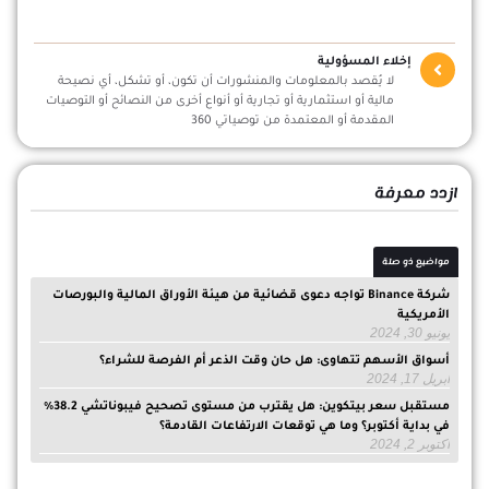
إخلاء المسؤولية
لا يُقصد بالمعلومات والمنشورات أن تكون، أو تشكل، أي نصيحة
مالية أو استثمارية أو تجارية أو أنواع أخرى من النصائح أو التوصيات
المقدمة أو المعتمدة من توصياتي 360
ازدد معرفة
مواضيع ذو صلة
شركة Binance تواجه دعوى قضائية من هيئة الأوراق المالية والبورصات
الأمريكية
يونيو 30, 2024
أسواق الأسهم تتهاوى: هل حان وقت الذعر أم الفرصة للشراء؟
أبريل 17, 2024
مستقبل سعر بيتكوين: هل يقترب من مستوى تصحيح فيبوناتشي 38.2%
في بداية أكتوبر؟ وما هي توقعات الارتفاعات القادمة؟
أكتوبر 2, 2024