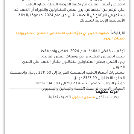
انخفاض أسعار الفائدة من تكلفة الفرصة البديلة لحيازة الذهب.
على الرغم من الانخفاض، يرى بعض المتداولين والخبراء أن الذهب قد
يستمر في الارتفاع في النصف الثاني من عام 2024، مدعومًا بالحالة
الأساسية الإيجابية للسبائك.
اقرأ أيضاً:
ضغوط الفيدرالي تجرّ الذهب للانخفاض: المعدن الأصفر يواجه
تحديات الركود
توقعات خفض الفائدة لعام 2024: خفض واحد فقط.
سبب انخفاض الذهب: تراجع توقعات خفض الفائدة.
ردود الفعل: بعض المتداولين متفائلون بشأن الذهب على المدى
الطويل.
مستويات أسعار الذهب: انخفضت الفورية إلى 2311.50 دولارًا، وانخفضت
العقود الآجلة إلى 2327.20 دولارًا.
مؤشر الدولار: انخفض بنسبة 0.23٪ إلى 104.380 نقطة.
المعادن الأخرى: تراجعت الفضة والبلاتين والبلاديوم.
اترك تعليقاً
يجب أنت تكون
لتضيف تعليقاً.
مسجل الدخول