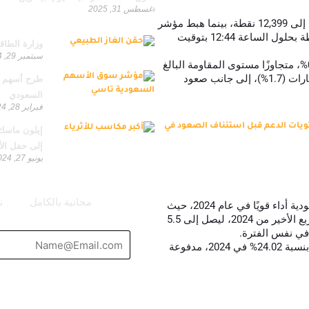
أغسطس 31, 2025
تراجع المؤشر العام السعودي “تاسي” بنسبة 0.17% ليصل إلى 12,399 نقطة، بينما هبط مؤشر
من تصنيفات مختلفة
السوق الموازية “نمو” بنسبة 0.56% ليصل إلى 31,850 نقطة بحلول الساعة 12:44 بتوقيت
وزارة الطاق
سبتمبر 29, 2024
أنهى المؤشر الرئيسي تداولات يوم أمس بزيادة قدرها 0.4%، متجاوزًا مستوى المقاومة البالغ
12,400 نقطة، بدعم من نمو قطاع الاتصالات (1.6%) والعقارات (1.7%)، إلى جانب صعود
طرح أسهم ال
السعودي
فبراير 28, 2024
30 يناير 2025: اختبار مستويات الدعم قبل استئناف الصعود في
إلى حفل الأ
يونيو 27, 2024
يمكنك الحصول على استشارات مجانية
مجانية بالكامل
ن
البنوك والتأمين: حققت البنوك وشركات التأمين في السعودية أداء قويًا في عام 2024، حيث
سجل مصرف الراجحي نموًا في أرباحه بنسبة 32% في الربع الأخير من 2024، ليصل إلى 5.5
قطاع التأمين: حققت شركة بوبا العربية زيادة في أرباحها بنسبة 24.02% في 2024، مدفوعة