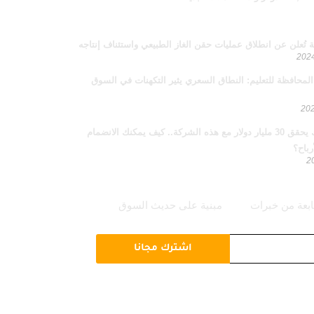
ة تُعلن عن انطلاق عمليات حقن الغاز الطبيعي واستئناف إنتاجه
محافظة للتعليم: النطاق السعري يثير التكهنات في السوق
إيلون ماسك يحقق 30 مليار دولار مع هذه الشركة.. كيف يمكنك الانضمام
رباح؟
ابعة من خبرات
مبنية على حديث السوق