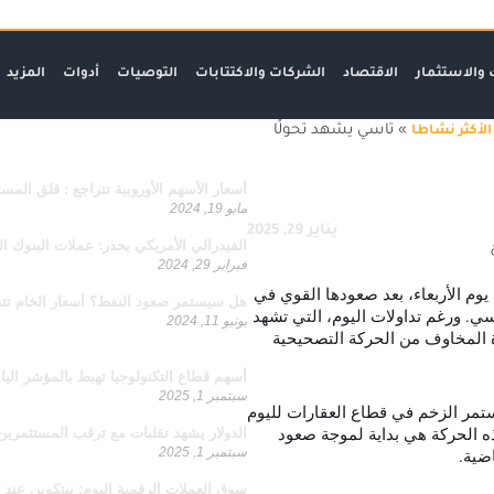
 والاستثمار
الاقتصاد
الشركات والاكتتابات
التوصيات
أدوات
المزيد
ازدد معرفة
»
تاسي يشهد تحولًا
لأكثر نشاطا
مواضيع ذو صلة
أسعار الأسهم الأوروبية تتراجع : قلق المس
مايو 19, 2024
يناير 29, 2025
الفيدرالي الأمريكي يحذر: عملات البنوك ا
فبراير 29, 2024
يوم الأربعاء، بعد صعودها القوي في
هل سيستمر صعود النفط؟ أسعار الخام تت
. ورغم تداولات اليوم، التي تشهد
يونيو 11, 2024
دة المخاوف من الحركة التصحيحية
يجب قراءتها
أسهم قطاع التكنولوجيا تهبط بالمؤشر الياباني
سبتمبر 1, 2025
ستمر الزخم في قطاع العقارات لليوم
هذه الحركة هي بداية لموجة صعود
الدولار يشهد تقلبات مع ترقب المستثمرين 
سبتمبر 1, 2025
ضية.
سوق العملات الرقمية اليوم: بيتكوين عند 108,749 دولار وأداء العملات البديلة