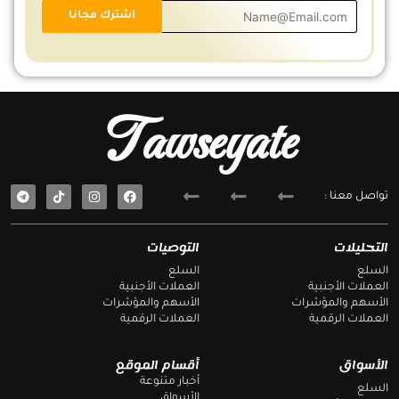
Tawseyate
T
F
تواصل معنا :
e
a
l
c
e
e
g
b
التحليلات
التوصيات
r
o
a
o
السلع
السلع
m
k
العملات الأجنبية
العملات الأجنبية
الأسهم والمؤشرات
الأسهم والمؤشرات
العملات الرقمية
العملات الرقمية
الأسواق
أقسام الموقع
أخبار متنوعة
السلع
الأسواق