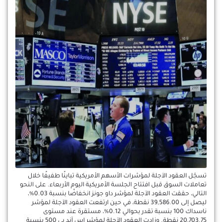
تسجّل العقود الآجلة لمؤشرات الأسهم الأمريكية تباينًا طفيفًا خلال
تعاملات السوق قبل افتتاح الجلسة الأمريكية اليوم الأربعاء. على النحو
التالي، حققت العقود الآجلة لمؤشر داو جونز انخفاضًا بنسبة 0.03%،
ليصل إلى 39,586.00 نقطة، في حين ارتفعت العقود الآجلة لمؤشر
ناسداك 100 بنسبة تقدر بحوالي 0.12%، مستقرة عند مستوى
20,703.75 نقطة. وزادت العقود الآجلة لمؤشر إس آند بي 500 بنسبة