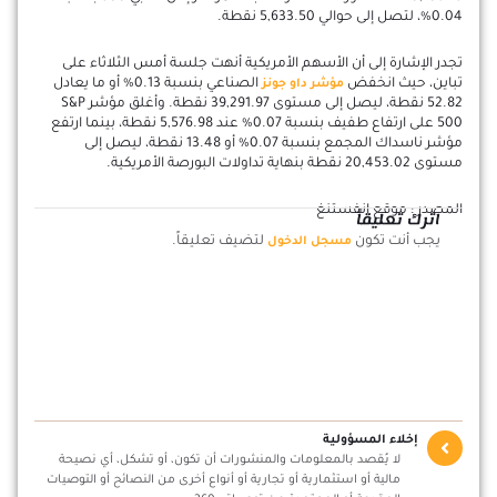
0.04%، لتصل إلى حوالي 5,633.50 نقطة.
تجدر الإشارة إلى أن الأسهم الأمريكية أنهت جلسة أمس الثلاثاء على
تباين، حيث انخفض
الصناعي بنسبة 0.13% أو ما يعادل
مؤشر داو جونز
52.82 نقطة، ليصل إلى مستوى 39,291.97 نقطة. وأغلق مؤشر S&P
500 على ارتفاع طفيف بنسبة 0.07% عند 5,576.98 نقطة، بينما ارتفع
مؤشر ناسداك المجمع بنسبة 0.07% أو 13.48 نقطة، ليصل إلى
مستوى 20,453.02 نقطة بنهاية تداولات البورصة الأمريكية.
المصدر : موقع انفستنغ
اترك تعليقاً
يجب أنت تكون
لتضيف تعليقاً.
مسجل الدخول
إخلاء المسؤولية
لا يُقصد بالمعلومات والمنشورات أن تكون، أو تشكل، أي نصيحة
مالية أو استثمارية أو تجارية أو أنواع أخرى من النصائح أو التوصيات