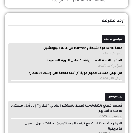
المقدمة أو المعتمدة من توصياتي 360
ازدد معرفة
مواضيع ذو صلة
عملة ONE: قوة شبكة Harmony في عالم البلوكشين
يناير 5, 2025
العقود الآجلة للذهب إرتفعت خلال الدورة الآسيوية
فبراير 27, 2024
هل تبقى عملات الميم قوية أم أنها فقاعة على وشك الانفجار؟
أبريل 30, 2024
يجب قراءتها
أسهم قطاع التكنولوجيا تهبط بالمؤشر الياباني “نيكاي” إلى أدنى مستوى
له منذ 3 أسابيع
سبتمبر 1, 2025
الدولار يشهد تقلبات مع ترقب المستثمرين لبيانات سوق العمل
الأمريكية