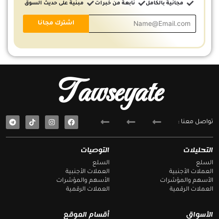
مجانية بالكامل
نابعة من خبرات
مبنية على حديث السوق
Tawseyate
T
F
تواصل معنا :
e
a
l
c
e
e
g
b
التحليلات
التوصيات
r
o
a
o
السلع
السلع
m
k
العملات الأجنبية
العملات الأجنبية
الأسهم والمؤشرات
الأسهم والمؤشرات
العملات الرقمية
العملات الرقمية
الأسواق
أقسام الموقع