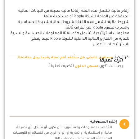
أرقام مالية: تشمل هذه الفئة أرقامًا مالية معينة في البيانات المالية
المدققة غير العامة لشركة Ripple أو مستمدة منها.
شروط مالية: تشمل هذه الفئة الشروط المالية شديدة الحساسية
والسرية لعقود Ripple مع أطراف ثالثة.
معلومات استراتيجية: تشمل هذه الفئة المعلومات الحساسة والسرية
للغاية من التقارير المالية الداخلية لشركة Ripple فيما يتعلق
باستراتيجيات الأعمال.
اقرأ أيضاً:
مستقبل غامض: هل ستُفقد أهم عملة رقمية ريبل مكانتها؟
اترك تعليقاً
يجب أنت تكون
لتضيف تعليقاً.
مسجل الدخول
إخلاء المسؤولية
لا يُقصد بالمعلومات والمنشورات أن تكون، أو تشكل، أي نصيحة
مالية أو استثمارية أو تجارية أو أنواع أخرى من النصائح أو التوصيات
المقدمة أو المعتمدة من توصياتي 360