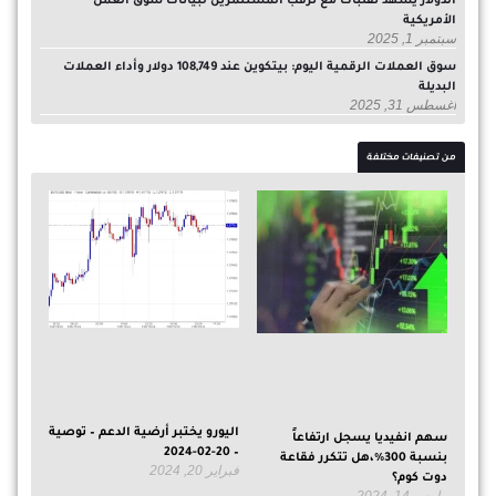
الدولار يشهد تقلبات مع ترقب المستثمرين لبيانات سوق العمل
الأمريكية
سبتمبر 1, 2025
سوق العملات الرقمية اليوم: بيتكوين عند 108,749 دولار وأداء العملات
البديلة
أغسطس 31, 2025
من تصنيفات مختلفة
اليورو يختبر أرضية الدعم – توصية
سهم انفيديا يسجل ارتفاعاً
– 20-02-2024
بنسبة 300%،هل تتكرر فقاعة
فبراير 20, 2024
دوت كوم؟
مارس 14, 2024