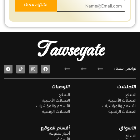
Tawseyate
T
F
تواصل معنا :
e
a
l
c
e
e
g
b
التحليلات
التوصيات
r
o
a
o
السلع
السلع
m
k
العملات الأجنبية
العملات الأجنبية
الأسهم والمؤشرات
الأسهم والمؤشرات
العملات الرقمية
العملات الرقمية
الأسواق
أقسام الموقع
أخبار متنوعة
السلع
الأسواق