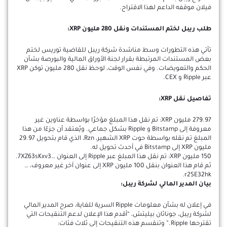
فيلان موقفه الداعم لهذا الاقتراح.
طلب ريبل لختم المستندات ونقل 280 مليون XRP:
تأتي هذه التطورات وسط مناشدة شركة ريبل للقاضية توريس لختم
بعض المستندات المرتبطة بقرار لجنة الأوراق المالية والبورصة بشأن
الحكم والتعويضات. وفي نفس الوقت، لوحظ نقل 280 مليون توكن XRP
عبر Ripple و CEX.
تفاصيل نقل XRP:
279.97 مليون XRP: تم نقل هذا المبلغ مؤخرًا بواسطة عناوين غير
معروفة إلى Bitstamp و Ripple بشكل جماعي. ويُعتقد أن جزءًا من هذا
المبلغ تم نقله بواسطة حوت XRP الشهير، Rzn، الذي قام بتحويل 29.97
مليون XRP إلى Bitstamp في أحدث تحويل له.
150 مليون XRP: تم نقل هذا المبلغ عبر Ripple إلى العنوان …7XZ63sKxv3.
ثم قام هذا العنوان بنقل 100 مليون XRP إلى عنوان آخر غير معروف، …
r2SE32hk.
بيان المدير المالي لشركة ريبل:
في إعلان له بشأن معلومات Ripple السرية للغاية، صرح المدير المالي
لشركة ريبل، جوناثان بيليتش، “أقدم هذا الإعلان لدعم التنقيحات التي
تقترحها Ripple.” وتنقسم هذه التنقيحات إلى ثلاث فئات: