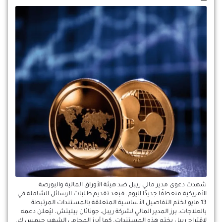
شهدت دعوى مدير مالي ريبل ضد هيئة الأوراق المالية والبورصة
الأمريكية منعطفًا جديدًا اليوم. فبعد تقديم طلبات الرسائل الشاملة في
13 مايو لختم التفاصيل الأساسية المتعلقة بالمستندات المرتبطة
بالعلاجات، برز المدير المالي لشركة ريبل، جوناثان بيليتش، ليُعلن دعمه
لاقتراح ريبل بختم هذه المستندات. كما أبرز المحامي الشهير جيمس ك.