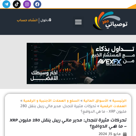
T
T
I
F
خطي
e
i
n
a
لى
l
k
s
c
لمحتوى
e
t
t
e
g
o
a
b
الأسواق المالية
البنوك والاستثمار
الشركات والاكتتابات
دخول
انشاء حساب
r
k
g
o
a
r
o
m
a
k
-
m
اعلان
p
l
a
n
e
»
»
»
الرئيسية
الأسواق المالية
السلع و العملات الأجنبية و الرقمية
»
تحركات مثيرة للجدل: مدير مالي ريبل ينقل 280
العملات الرقمية
مليون XRP – ما هي الدوافع؟
تحركات مثيرة للجدل: مدير مالي ريبل ينقل 280 مليون XRP
– ما هي الدوافع؟
مايو 15, 2024